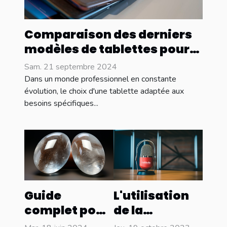
Comparaison des derniers
modèles de tablettes pour
professionnels
Sam. 21 septembre 2024
Dans un monde professionnel en constante
évolution, le choix d'une tablette adaptée aux
besoins spécifiques...
L'utilisation
Guide
de la
complet pour
technologie
distinguer