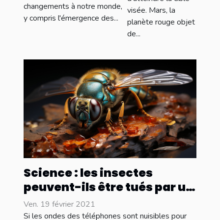
sortent
changements à notre monde,
consommation
visée. Mars, la
des grands
y compris l'émergence des...
planète rouge objet
d'énergie
moyens
de...
Science : les insectes
peuvent-ils être tués par un
smartphone ?
Ven. 19 février 2021
Si les ondes des téléphones sont nuisibles pour