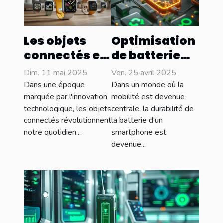
Les objets
Optimisation
connectés et
de batterie
la santé
pour
Dim. 11 mai 2025
Ven. 25 avril 2025
comment
smartphones
Dans une époque
Dans un monde où la
améliorent-
astuces et
marquée par l'innovation
mobilité est devenue
technologique, les objets
centrale, la durabilité de
ils notre
meilleures
connectés révolutionnent
la batterie d'un
qualité de vie
pratiques
notre quotidien...
smartphone est
pour
devenue...
prolonger la
durée de vie