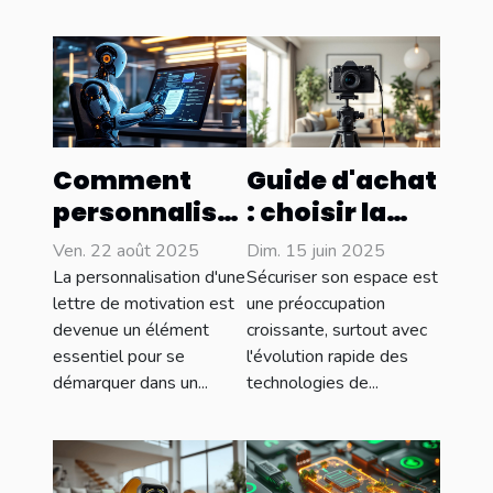
Comment
Guide d'achat
personnaliser
: choisir la
une lettre de
meilleure
Ven. 22 août 2025
Dim. 15 juin 2025
motivation
caméra
La personnalisation d'une
Sécuriser son espace est
avec
discrète pour
lettre de motivation est
une préoccupation
devenue un élément
croissante, surtout avec
l'intelligence
votre espace
essentiel pour se
l'évolution rapide des
artificielle ?
démarquer dans un...
technologies de...