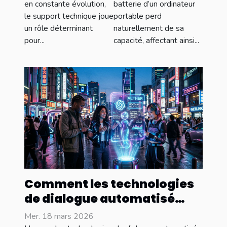
l’adoption
changer sa
en constante évolution,
batterie d’un ordinateur
le support technique joue
portable perd
des
batterie
un rôle déterminant
naturellement de sa
applications
d'ordinateur
pour...
capacité, affectant ainsi...
industrielles
portable ?
Comment les technologies
de dialogue automatisé
transforment-elles
Mer. 18 mars 2026