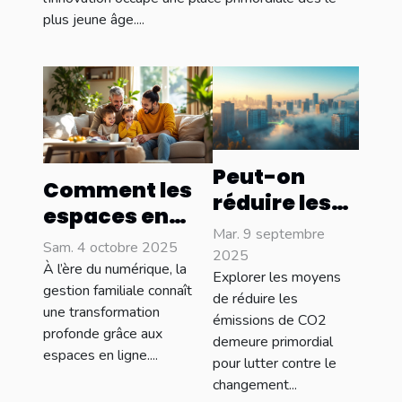
plus jeune âge....
Peut-on
Comment les
réduire les
espaces en
émissions
Mar. 9 septembre
ligne
Sam. 4 octobre 2025
de CO2 avec
2025
révolutionnent
À l’ère du numérique, la
les réseaux
Explorer les moyens
la gestion
gestion familiale connaît
de réduire les
de chaleur
une transformation
familiale ?
émissions de CO2
urbains ?
profonde grâce aux
demeure primordial
espaces en ligne....
pour lutter contre le
changement...