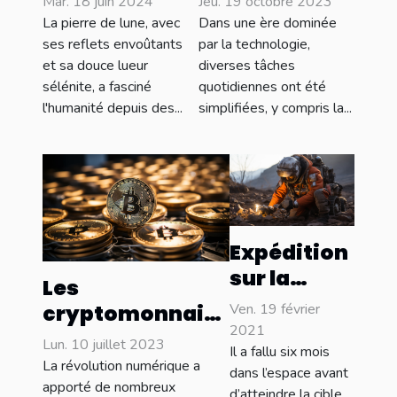
Jeu. 19 octobre 2023
Mar. 18 juin 2024
pour trouver
une
Dans une ère dominée
La pierre de lune, avec
une garde
authentique
par la technologie,
ses reflets envoûtants
diverses tâches
et sa douce lueur
d'enfant
pierre de lune
quotidiennes ont été
sélénite, a fasciné
fiable
des
simplifiées, y compris la...
l'humanité depuis des...
contrefaçons
Expédition
sur la
Les
planète
Ven. 19 février
cryptomonnaies
Mars : la
2021
et
Lun. 10 juillet 2023
NASA et la
Il a fallu six mois
l'environnement
La révolution numérique a
dans l’espace avant
Chine
: Une question de
apporté de nombreux
d’atteindre la cible