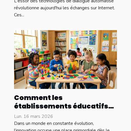
l'interaction en ligne ?
L'essor des technologies de dialogue automatisé
révolutionne aujourd'hui les échanges sur Internet.
Ces...
Comment les
établissements éducatifs
stimulent-ils l'innovation
Lun. 16 mars 2026
chez les jeunes enfants ?
Dans un monde en constante évolution,
l’innovation occupe une place primordiale dès le