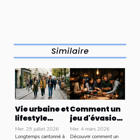
Similaire
Vie urbaine et
Comment un
lifestyle
jeu d'évasion
éthique :
immersif
Mer. 29 juillet 2026
Mer. 4 mars 2026
concilier
renforce-t-il
Longtemps cantonné à
Découvrir comment un