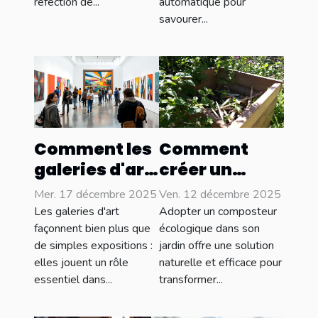
réfection de...
automatique pour
?
savourer...
Comment les
Comment
galeries d'art
créer un
influencent-
composteur
Mer. 17 décembre 2025
Ven. 12 décembre 2025
elles les
écologique
Les galeries d'art
Adopter un composteur
tendances
pour votre
façonnent bien plus que
écologique dans son
de simples expositions :
jardin offre une solution
culturelles ?
jardin ?
elles jouent un rôle
naturelle et efficace pour
essentiel dans...
transformer...