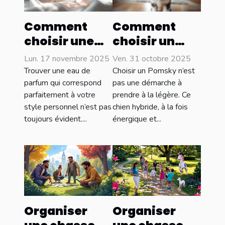
Comment
Comment
choisir une
choisir un
eau de
Pomsky
Lun. 17 novembre 2025
Ven. 31 octobre 2025
parfum qui
adapté à
Trouver une eau de
Choisir un Pomsky n’est
complète
votre style de
parfum qui correspond
pas une démarche à
parfaitement à votre
prendre à la légère. Ce
votre style ?
vie ?
style personnel n’est pas
chien hybride, à la fois
toujours évident....
énergique et...
Organiser
Organiser