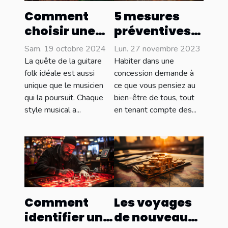
5 mesures
Comment
préventives
choisir une
pour réduire
guitare folk
Lun. 27 novembre 2023
Sam. 19 octobre 2024
les risques de
adaptée à
Habiter dans une
La quête de la guitare
sinistres
votre style
concession demande à
folk idéale est aussi
ce que vous pensiez au
unique que le musicien
dans une
musical
bien-être de tous, tout
qui la poursuit. Chaque
maison
en tenant compte des...
style musical a...
Comment
Les voyages
identifier un
de nouveau