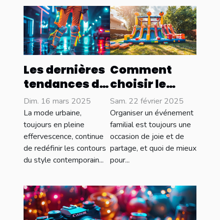
Les dernières
Comment
tendances de
choisir le
la mode
meilleur
Dim. 16 mars 2025
Sam. 22 février 2025
urbaine en
château
La mode urbaine,
Organiser un événement
2023
gonflable
toujours en pleine
familial est toujours une
effervescence, continue
occasion de joie et de
pour votre
de redéfinir les contours
partage, et quoi de mieux
événement
du style contemporain...
pour...
familial