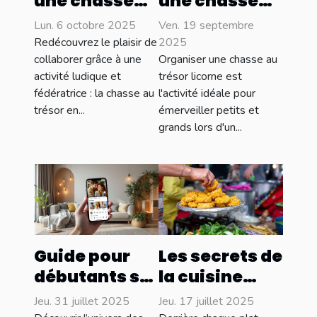
une chasse
une chasse
au trésor
au trésor
Lun. 6 octobre 2025
Ven. 19 septembre
pour
licorne pour
Redécouvrez le plaisir de
2025
renforcer la
différents
collaborer grâce à une
Organiser une chasse au
activité ludique et
trésor licorne est
cohésion
âges
fédératrice : la chasse au
l'activité idéale pour
d’équipe
trésor en...
émerveiller petits et
grands lors d'un...
Guide pour
Les secrets de
débutants sur
la cuisine
les
locale :
Jeu. 31 juillet 2025
Jeu. 17 juillet 2025