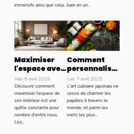
immersifs ainsi que celui...
bain en un...
Maximiser
Comment
l'espace avec
personnaliser
des meubles
vos onigiris
Mar. 8 avril 2025
Lun. 7 avril 2025
sur mesure :
avec des
Découvrir comment
L'art culinaire japonais ne
astuces et
ingrédients
maximiser l'espace de
cesse de charmer les
son intérieur est une
papilles à travers le
avantages
locaux
quête constante pour
monde, et parmi les
nombre d'entre nous.
mets les plus...
Les...