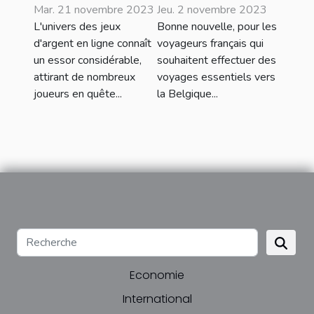
casino en
autorisés :
Mar. 21 novembre 2023
Jeu. 2 novembre 2023
ligne fiable et
quelles sont
L'univers des jeux
Bonne nouvelle, pour les
sécurisé ?
les pièces à
d'argent en ligne connaît
voyageurs français qui
un essor considérable,
souhaitent effectuer des
fournir ?
attirant de nombreux
voyages essentiels vers
joueurs en quête...
la Belgique...
Economie
International