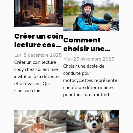
Créer un coin
Comment
lecture cosy
choisir une
: idées et
Lun. 8 décembre 2025
école de
Mar. 25 novembre 2025
inspirations
Créer un coin lecture
conduite pour
Choisir une école de
cosy chez soi est une
motocyclettes
conduite pour
invitation à la détente
motocyclettes représente
: conseils clés
et à l’évasion. Qu’il
une étape déterminante
s’agisse d’un...
pour tout futur motard...