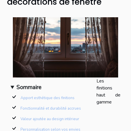
décorations de fenêtre
Les
Sommaire
finitions
haut de
Apport esthétique des finitions
gamme
Fonctionnalité et durabilité accrues
Valeur ajoutée au design intérieur
Personnalisation selon vos envies