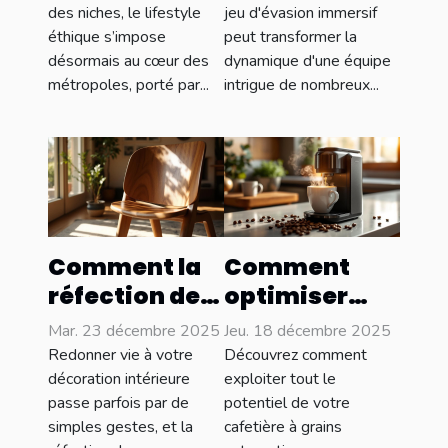
style et
les liens
des niches, le lifestyle
jeu d'évasion immersif
éthique s’impose
peut transformer la
conscience
d'équipe ?
désormais au cœur des
dynamique d'une équipe
sociale
métropoles, porté par...
intrigue de nombreux...
Comment la
Comment
réfection de
optimiser
meubles peut
l'utilisation
Mar. 23 décembre 2025
Jeu. 18 décembre 2025
transformer
de votre
Redonner vie à votre
Découvrez comment
votre
cafetière à
décoration intérieure
exploiter tout le
passe parfois par de
potentiel de votre
intérieur ?
grains
simples gestes, et la
cafetière à grains
automatique