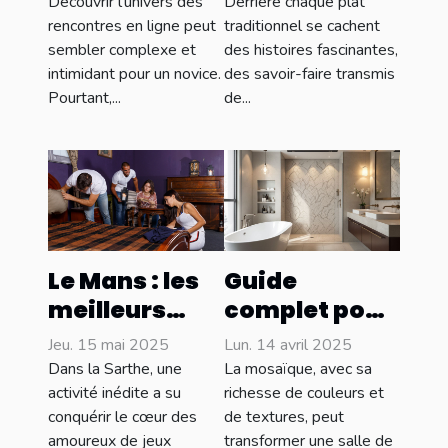
rencontres en
délices et
Découvrir l’univers des
Derrière chaque plat
ligne : par où
traditions
rencontres en ligne peut
traditionnel se cachent
sembler complexe et
des histoires fascinantes,
commencer ?
culinaires
intimidant pour un novice.
des savoir-faire transmis
Pourtant,...
de...
Le Mans : les
Guide
meilleurs
complet pour
escape
choisir la
Jeu. 15 mai 2025
Lun. 14 avril 2025
games à
mosaïque
Dans la Sarthe, une
La mosaïque, avec sa
découvrir
idéale pour
activité inédite a su
richesse de couleurs et
conquérir le cœur des
de textures, peut
absolument !
salles de bain
amoureux de jeux
transformer une salle de