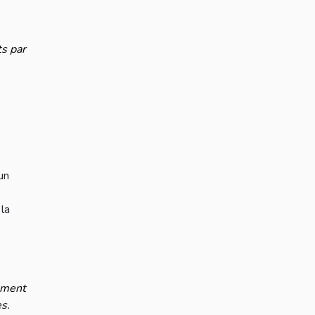
ts par
un
 la
ement
s.