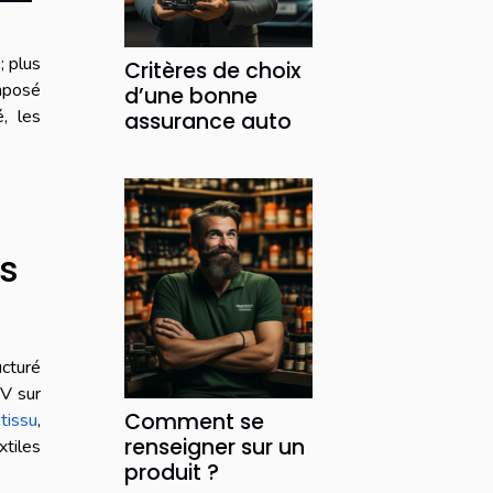
; plus
Critères de choix
imposé
d’une bonne
é, les
assurance auto
es
ucturé
UV sur
Comment se
tissu
,
renseigner sur un
xtiles
produit ?