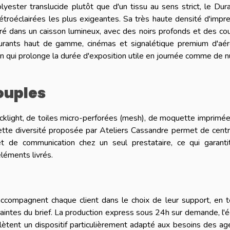
lyester translucide plutôt que d'un tissu au sens strict, le Dur
 rétroéclairées les plus exigeantes. Sa très haute densité d'impr
séré dans un caisson lumineux, avec des noirs profonds et des co
taurants haut de gamme, cinémas et signalétique premium d'aér
qui prolonge la durée d'exposition utile en journée comme de nu
ouples
acklight, de toiles micro-perforées (mesh), de moquette imprimé
ette diversité proposée par Ateliers Cassandre permet de centr
et de communication chez un seul prestataire, ce qui garanti
éléments livrés.
accompagnent chaque client dans le choix de leur support, en 
raintes du brief. La production express sous 24h sur demande, l'
plètent un dispositif particulièrement adapté aux besoins des a