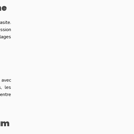
me
asite.
ession
llages
e avec
, les
 entre
ium