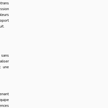
atrans
ession
uleurs
oport
it.
e sans
aliser
t une
tenant
équipe
gences