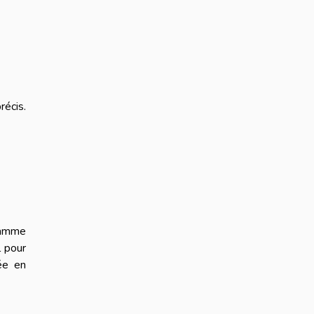
récis.
 gamme
l pour
ée en