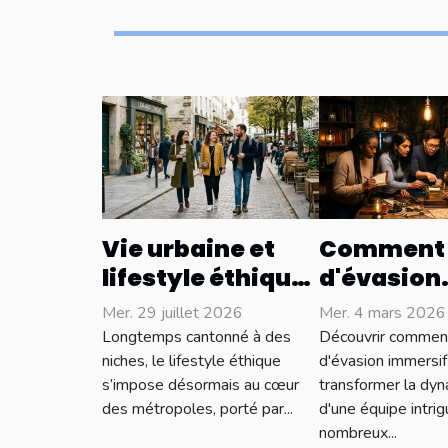
Vie urbaine et
Comment 
lifestyle éthique :
d'évasion
concilier style et
immersif
Mer. 29 juillet 2026
Mer. 4 mars 2026
conscience
renforce-t
Longtemps cantonné à des
Découvrir comment
sociale
liens d'éq
niches, le lifestyle éthique
d'évasion immersif
s’impose désormais au cœur
transformer la dy
des métropoles, porté par...
d'une équipe intri
nombreux...