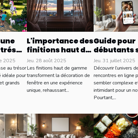
 une
L'importance des
Guide pour
 trésor
finitions haut de
débutants s
ur
gamme pour vos
rencontres
re 2025
Jeu. 28 août 2025
Jeu. 31 juillet 2025
 âges
décorations de
ligne : par 
se au trésor
Les finitions haut de gamme
Découvrir l’univers d
fenêtre
commencer
té idéale pour
transforment la décoration de
rencontres en ligne 
 et grands
fenêtre en une expérience
sembler complexe e
unique, rehaussant...
intimidant pour un no
Pourtant,...