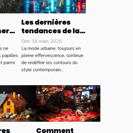
Les dernières
ser
tendances de la
s avec
mode urbaine en
Dim. 16 mars 2025
ents
2023
is ne
La mode urbaine, toujours en
 papilles
pleine effervescence, continue
et parmi
de redéfinir les contours du
style contemporain...
res
Comment