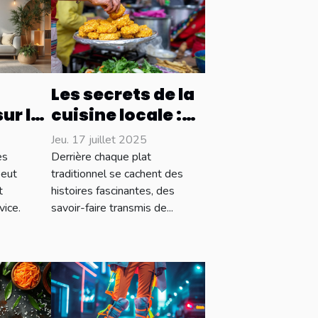
Les secrets de la
ur les
cuisine locale :
 en
délices et
Jeu. 17 juillet 2025
où
traditions
es
Derrière chaque plat
 ?
culinaires
peut
traditionnel se cachent des
t
histoires fascinantes, des
vice.
savoir-faire transmis de...