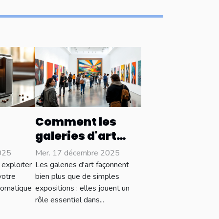
Comment les
galeries d'art
n de
influencent-
025
Mer. 17 décembre 2025
ière à
elles les
exploiter
Les galeries d'art façonnent
tendances
votre
bien plus que de simples
utomatique
expositions : elles jouent un
e ?
culturelles ?
rôle essentiel dans...