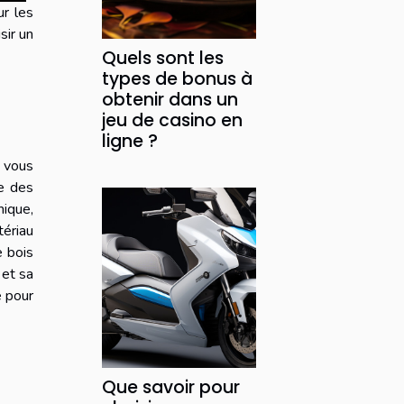
ur les
sir un
Quels sont les
types de bonus à
obtenir dans un
jeu de casino en
ligne ?
r vous
e des
mique,
tériau
e bois
 et sa
e pour
Que savoir pour