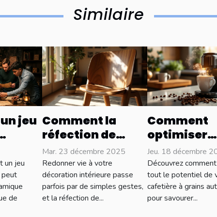
Similaire
un jeu
Comment la
Comment
réfection de
optimiser
meubles peut
l'utilisatio
Mar. 23 décembre 2025
Jeu. 18 décembre 2
-il les
transformer
votre cafet
 un jeu
Redonner vie à votre
Découvrez comment 
uipe ?
votre intérieur ?
grains
 peut
décoration intérieure passe
tout le potentiel de 
namique
parfois par de simples gestes,
cafetière à grains a
automatiqu
gue de
et la réfection de...
pour savourer...