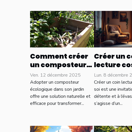
Comment créer
Créer un c
un composteur
lecture co
écologique pour
idées et
Ven. 12 décembre 2025
Lun. 8 décembre 
votre jardin ?
inspiratio
Adopter un composteur
Créer un coin lect
écologique dans son jardin
soi est une invitati
offre une solution naturelle et
détente et à l’évasi
efficace pour transformer...
s’agisse d’un...