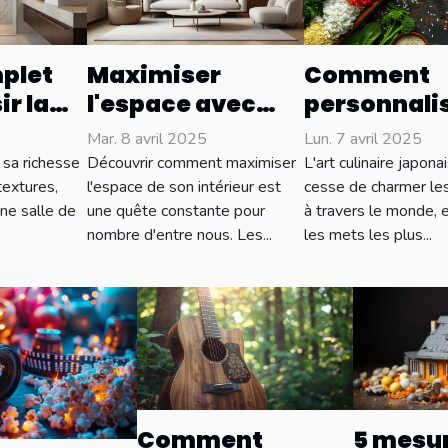
plet
Maximiser
Comment
ir la
l'espace avec
personnali
idéale
des meubles sur
vos onigiri
Mar. 8 avril 2025
Lun. 7 avril 2025
s de
mesure : astuces
des ingrédi
 sa richesse
Découvrir comment maximiser
L'art culinaire japona
et avantages
locaux
textures,
l'espace de son intérieur est
cesse de charmer les
ne salle de
une quête constante pour
à travers le monde, 
nombre d'entre nous. Les...
les mets les plus...
5 mesu
Comment