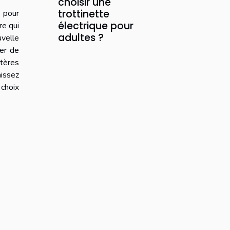
choisir une
trottinette
s pour
électrique pour
re qui
adultes ?
uvelle
ier de
itères
nissez
 choix