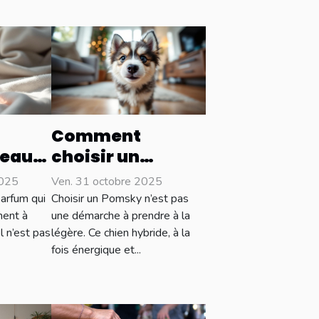
Comment
 eau
choisir un
qui
Pomsky adapté à
2025
Ven. 31 octobre 2025
otre
votre style de vie
arfum qui
Choisir un Pomsky n’est pas
?
ment à
une démarche à prendre à la
l n’est pas
légère. Ce chien hybride, à la
fois énergique et...