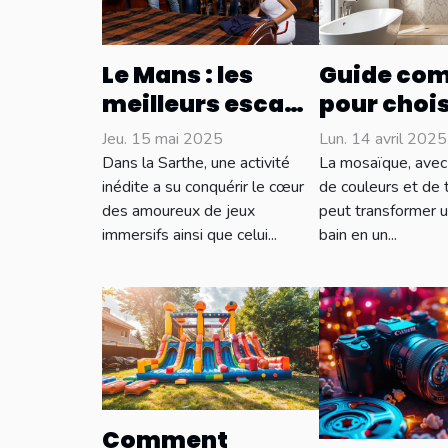
Le Mans : les
Guide com
meilleurs escape
pour chois
games à
mosaïque 
Jeu. 15 mai 2025
Lun. 14 avril 2025
découvrir
pour salle
Dans la Sarthe, une activité
La mosaïque, avec
absolument !
bain
inédite a su conquérir le cœur
de couleurs et de 
des amoureux de jeux
peut transformer u
immersifs ainsi que celui...
bain en un...
Comment