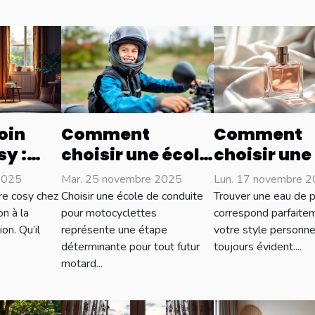
oin
Comment
Comment
sy :
choisir une école
choisir une
de conduite pour
de parfum 
2025
Mar. 25 novembre 2025
Lun. 17 novembre 
ns
motocyclettes :
complète v
ure cosy chez
Choisir une école de conduite
Trouver une eau de p
conseils clés
style ?
on à la
pour motocyclettes
correspond parfaite
on. Qu’il
représente une étape
votre style personne
déterminante pour tout futur
toujours évident....
motard...