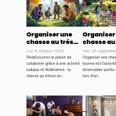
Organiser une
Organiser
chasse au trésor
chasse au
pour renforcer la
licorne po
Lun. 6 octobre 2025
Ven. 19 septemb
cohésion
différents
Redécouvrez le plaisir de
Organiser une chas
d’équipe
collaborer grâce à une activité
licorne est l'activi
ludique et fédératrice : la
émerveiller petits
chasse au trésor en...
lors d'un...