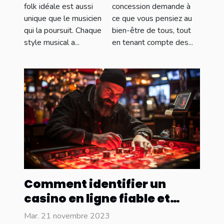
sinistres
votre style
concession demande à
folk idéale est aussi
ce que vous pensiez au
unique que le musicien
dans une
musical
bien-être de tous, tout
qui la poursuit. Chaque
maison
en tenant compte des...
style musical a...
Comment identifier un
casino en ligne fiable et
sécurisé ?
Mar. 21 novembre 2023