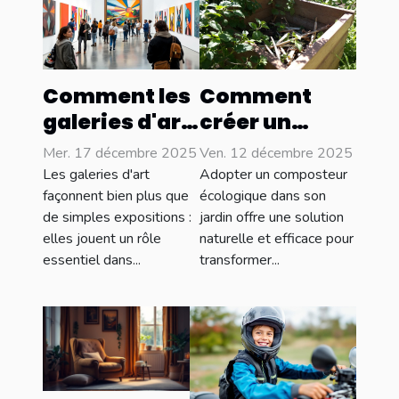
Comment les
Comment
galeries d'art
créer un
influencent-
composteur
Mer. 17 décembre 2025
Ven. 12 décembre 2025
elles les
écologique
Les galeries d'art
Adopter un composteur
tendances
pour votre
façonnent bien plus que
écologique dans son
de simples expositions :
jardin offre une solution
culturelles ?
jardin ?
elles jouent un rôle
naturelle et efficace pour
essentiel dans...
transformer...