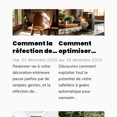
Comment la
Comment
réfection de
optimiser
meubles peut
l'utilisation
Mar. 23 décembre 2025
Jeu. 18 décembre 2025
transformer
de votre
Redonner vie à votre
Découvrez comment
votre
cafetière à
décoration intérieure
exploiter tout le
passe parfois par de
potentiel de votre
intérieur ?
grains
simples gestes, et la
cafetière à grains
automatique
réfection de...
automatique pour
?
savourer...