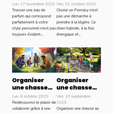
eau de
Pomsky
Lun. 17 novembre 2025
Ven. 31 octobre 2025
parfum qui
adapté à
Trouver une eau de
Choisir un Pomsky n’est
complète
votre style de
parfum qui correspond
pas une démarche à
parfaitement à votre
prendre à la légère. Ce
votre style ?
vie ?
style personnel n’est pas
chien hybride, à la fois
toujours évident....
énergique et...
Organiser
Organiser
une chasse
une chasse
au trésor
au trésor
Lun. 6 octobre 2025
Ven. 19 septembre
pour
licorne pour
Redécouvrez le plaisir de
2025
renforcer la
différents
collaborer grâce à une
Organiser une chasse au