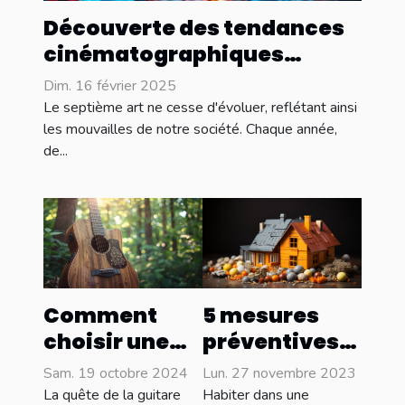
Découverte des tendances
cinématographiques
émergentes pour l'année
Dim. 16 février 2025
Le septième art ne cesse d'évoluer, reflétant ainsi
les mouvailles de notre société. Chaque année,
de...
5 mesures
Comment
préventives
choisir une
pour réduire
guitare folk
Lun. 27 novembre 2023
Sam. 19 octobre 2024
les risques de
adaptée à
Habiter dans une
La quête de la guitare