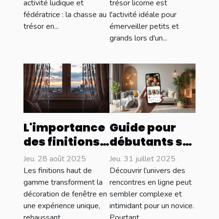
activité ludique et
trésor licorne est
cohésion
âges
fédératrice : la chasse au
l'activité idéale pour
d’équipe
trésor en...
émerveiller petits et
grands lors d'un...
L'importance
Guide pour
des finitions
débutants sur
haut de
les
Jeu. 28 août 2025
Jeu. 31 juillet 2025
gamme pour
rencontres en
Les finitions haut de
Découvrir l’univers des
vos
ligne : par où
gamme transforment la
rencontres en ligne peut
décoration de fenêtre en
sembler complexe et
décorations
commencer ?
une expérience unique,
intimidant pour un novice.
de fenêtre
rehaussant...
Pourtant,...