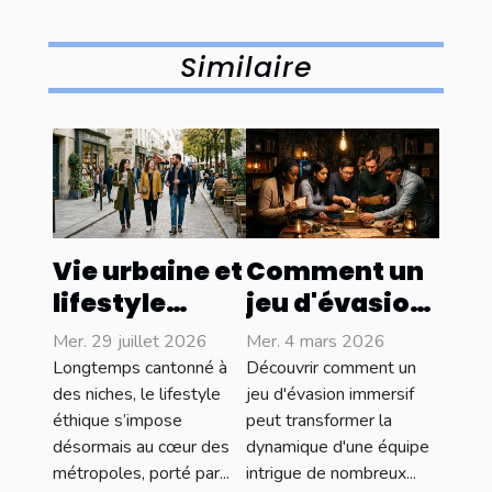
Similaire
Vie urbaine et
Comment un
lifestyle
jeu d'évasion
éthique :
immersif
Mer. 29 juillet 2026
Mer. 4 mars 2026
concilier
renforce-t-il
Longtemps cantonné à
Découvrir comment un
style et
les liens
des niches, le lifestyle
jeu d'évasion immersif
éthique s’impose
peut transformer la
conscience
d'équipe ?
désormais au cœur des
dynamique d'une équipe
sociale
métropoles, porté par...
intrigue de nombreux...