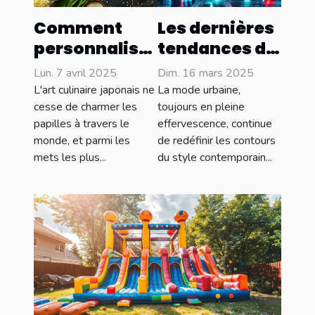
Comment
Les dernières
personnaliser
tendances de
vos onigiris
la mode
Lun. 7 avril 2025
Dim. 16 mars 2025
avec des
urbaine en
L'art culinaire japonais ne
La mode urbaine,
ingrédients
2023
cesse de charmer les
toujours en pleine
papilles à travers le
effervescence, continue
locaux
monde, et parmi les
de redéfinir les contours
mets les plus...
du style contemporain...