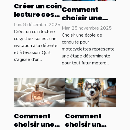
Créer un coin
Comment
lecture cosy
choisir une
: idées et
Lun. 8 décembre 2025
école de
Mar. 25 novembre 2025
inspirations
Créer un coin lecture
conduite pour
Choisir une école de
cosy chez soi est une
motocyclettes
conduite pour
invitation à la détente
motocyclettes représente
: conseils clés
et à l’évasion. Qu’il
une étape déterminante
s’agisse d’un...
pour tout futur motard...
Comment
Comment
choisir une
choisir un