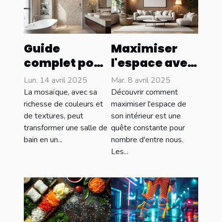
Guide
Maximiser
complet pour
l'espace avec
choisir la
des meubles
Lun. 14 avril 2025
Mar. 8 avril 2025
mosaïque
sur mesure :
La mosaïque, avec sa
Découvrir comment
idéale pour
astuces et
richesse de couleurs et
maximiser l'espace de
de textures, peut
son intérieur est une
salles de bain
avantages
transformer une salle de
quête constante pour
bain en un...
nombre d'entre nous.
Les...