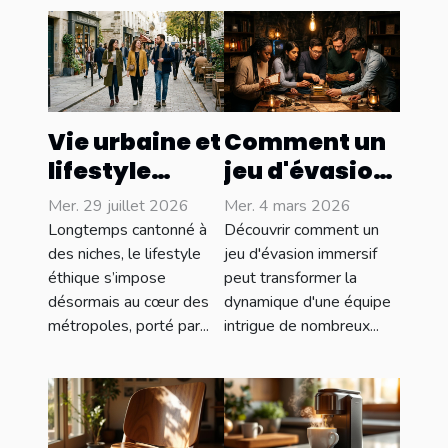
Vie urbaine et
Comment un
lifestyle
jeu d'évasion
éthique :
immersif
Mer. 29 juillet 2026
Mer. 4 mars 2026
concilier
renforce-t-il
Longtemps cantonné à
Découvrir comment un
style et
les liens
des niches, le lifestyle
jeu d'évasion immersif
éthique s’impose
peut transformer la
conscience
d'équipe ?
désormais au cœur des
dynamique d'une équipe
sociale
métropoles, porté par...
intrigue de nombreux...