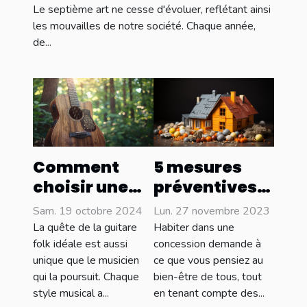
Le septième art ne cesse d'évoluer, reflétant ainsi
les mouvailles de notre société. Chaque année,
de...
5 mesures
Comment
préventives
choisir une
pour réduire
guitare folk
Lun. 27 novembre 2023
Sam. 19 octobre 2024
les risques de
adaptée à
Habiter dans une
La quête de la guitare
sinistres
votre style
concession demande à
folk idéale est aussi
ce que vous pensiez au
unique que le musicien
dans une
musical
bien-être de tous, tout
qui la poursuit. Chaque
maison
en tenant compte des...
style musical a...