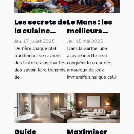
Les secrets de
Le Mans : les
la cuisine
meilleurs
locale :
escape
Jeu. 17 juillet 2025
Jeu. 15 mai 2025
délices et
games à
Derrière chaque plat
Dans la Sarthe, une
traditions
découvrir
traditionnel se cachent
activité inédite a su
des histoires fascinantes,
conquérir le cœur des
culinaires
absolument !
des savoir-faire transmis
amoureux de jeux
de...
immersifs ainsi que celui...
Guide
Maximiser