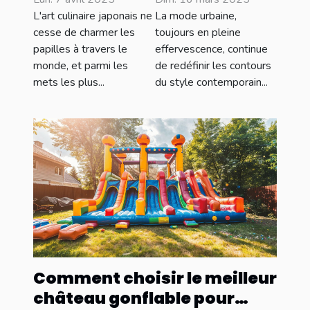
avec des
urbaine en
L'art culinaire japonais ne
La mode urbaine,
ingrédients
2023
cesse de charmer les
toujours en pleine
papilles à travers le
effervescence, continue
locaux
monde, et parmi les
de redéfinir les contours
mets les plus...
du style contemporain...
Comment choisir le meilleur
château gonflable pour