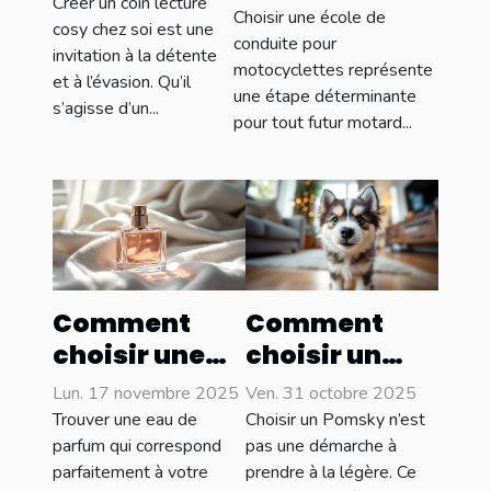
inspirations
Créer un coin lecture
conduite pour
Choisir une école de
cosy chez soi est une
motocyclettes
conduite pour
invitation à la détente
motocyclettes représente
: conseils clés
et à l’évasion. Qu’il
une étape déterminante
s’agisse d’un...
pour tout futur motard...
Comment
Comment
choisir une
choisir un
eau de
Pomsky
Lun. 17 novembre 2025
Ven. 31 octobre 2025
parfum qui
adapté à
Trouver une eau de
Choisir un Pomsky n’est
complète
votre style de
parfum qui correspond
pas une démarche à
parfaitement à votre
prendre à la légère. Ce
votre style ?
vie ?