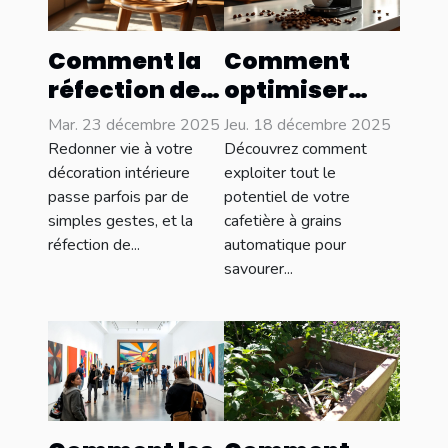
Comment la
Comment
réfection de
optimiser
meubles peut
l'utilisation
Mar. 23 décembre 2025
Jeu. 18 décembre 2025
transformer
de votre
Redonner vie à votre
Découvrez comment
votre
cafetière à
décoration intérieure
exploiter tout le
passe parfois par de
potentiel de votre
intérieur ?
grains
simples gestes, et la
cafetière à grains
automatique
réfection de...
automatique pour
?
savourer...