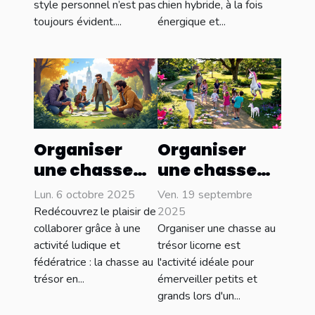
style personnel n’est pas
chien hybride, à la fois
toujours évident....
énergique et...
Organiser
Organiser
une chasse
une chasse
au trésor
au trésor
Lun. 6 octobre 2025
Ven. 19 septembre
pour
licorne pour
Redécouvrez le plaisir de
2025
renforcer la
différents
collaborer grâce à une
Organiser une chasse au
activité ludique et
trésor licorne est
cohésion
âges
fédératrice : la chasse au
l'activité idéale pour
d’équipe
trésor en...
émerveiller petits et
grands lors d'un...