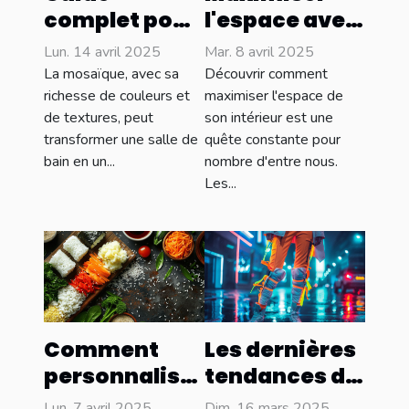
complet pour
l'espace avec
choisir la
des meubles
Lun. 14 avril 2025
Mar. 8 avril 2025
mosaïque
sur mesure :
La mosaïque, avec sa
Découvrir comment
idéale pour
astuces et
richesse de couleurs et
maximiser l'espace de
de textures, peut
son intérieur est une
salles de bain
avantages
transformer une salle de
quête constante pour
bain en un...
nombre d'entre nous.
Les...
Comment
Les dernières
personnaliser
tendances de
vos onigiris
la mode
Lun. 7 avril 2025
Dim. 16 mars 2025