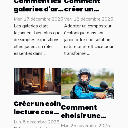
Comment les
Comment
galeries d'art
créer un
influencent-
composteur
Mer. 17 décembre 2025
Ven. 12 décembre 2025
elles les
écologique
Les galeries d'art
Adopter un composteur
tendances
pour votre
façonnent bien plus que
écologique dans son
de simples expositions :
jardin offre une solution
culturelles ?
jardin ?
elles jouent un rôle
naturelle et efficace pour
essentiel dans...
transformer...
Créer un coin
Comment
lecture cosy
choisir une
: idées et
Lun. 8 décembre 2025
école de
Mar. 25 novembre 2025