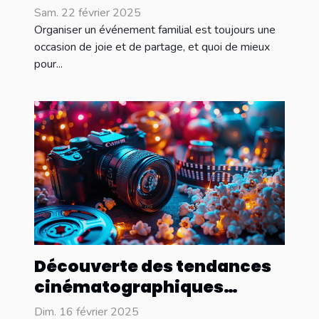
votre événement familial
Sam. 22 février 2025
Organiser un événement familial est toujours une
occasion de joie et de partage, et quoi de mieux
pour...
Découverte des tendances
cinématographiques
émergentes pour l'année
Dim. 16 février 2025