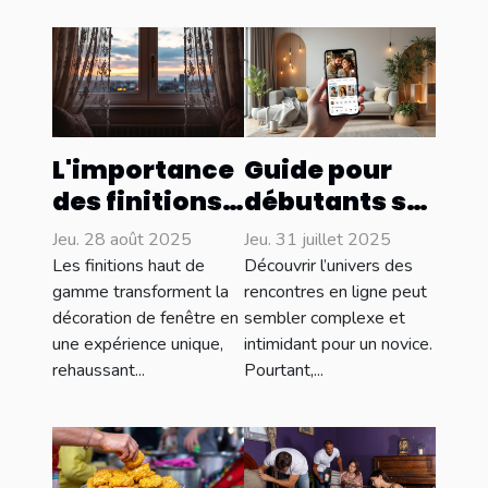
L'importance
Guide pour
des finitions
débutants sur
haut de
les
Jeu. 28 août 2025
Jeu. 31 juillet 2025
gamme pour
rencontres en
Les finitions haut de
Découvrir l’univers des
vos
ligne : par où
gamme transforment la
rencontres en ligne peut
décoration de fenêtre en
sembler complexe et
décorations
commencer ?
une expérience unique,
intimidant pour un novice.
de fenêtre
rehaussant...
Pourtant,...