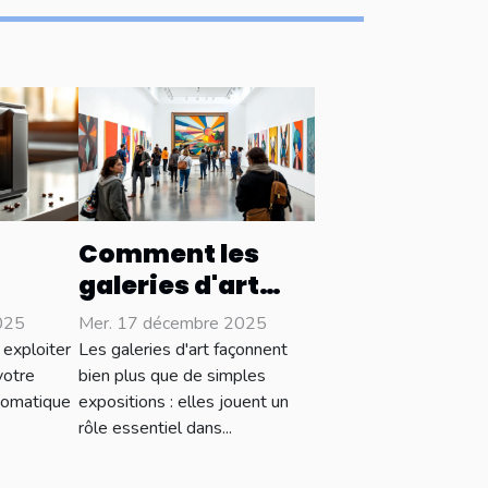
Comment les
galeries d'art
n de
influencent-
025
Mer. 17 décembre 2025
ière à
elles les
exploiter
Les galeries d'art façonnent
tendances
votre
bien plus que de simples
utomatique
expositions : elles jouent un
e ?
culturelles ?
rôle essentiel dans...