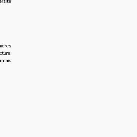
ersité
mières
cture,
ormais