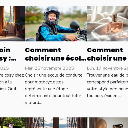
oin
Comment
Comment
sy :
choisir une école
choisir une
de conduite pour
de parfum 
2025
Mar. 25 novembre 2025
Lun. 17 novembre 
ns
motocyclettes :
complète v
ure cosy chez
Choisir une école de conduite
Trouver une eau de p
conseils clés
style ?
on à la
pour motocyclettes
correspond parfaite
on. Qu’il
représente une étape
votre style personne
déterminante pour tout futur
toujours évident....
motard...