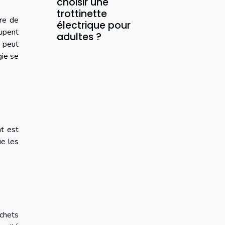
choisir une
trottinette
ire de
électrique pour
cupent
adultes ?
s peut
gie se
nt est
ue les
échets