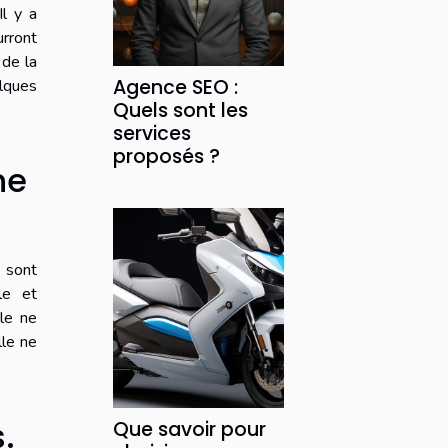
Il y a
rront
 de la
Agence SEO :
lques
Quels sont les
services
proposés ?
ne
 sont
le et
lle ne
lle ne
.
Que savoir pour