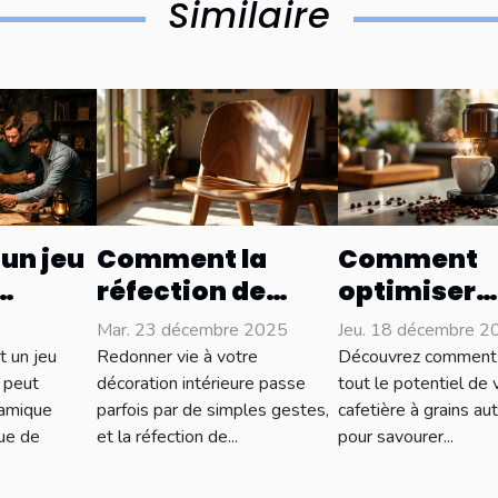
Similaire
un jeu
Comment la
Comment
réfection de
optimiser
meubles peut
l'utilisatio
Mar. 23 décembre 2025
Jeu. 18 décembre 2
-il les
transformer
votre cafet
 un jeu
Redonner vie à votre
Découvrez comment 
uipe ?
votre intérieur ?
grains
 peut
décoration intérieure passe
tout le potentiel de 
namique
parfois par de simples gestes,
cafetière à grains a
automatiqu
gue de
et la réfection de...
pour savourer...