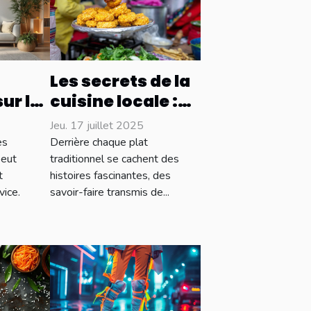
Les secrets de la
ur les
cuisine locale :
 en
délices et
Jeu. 17 juillet 2025
où
traditions
es
Derrière chaque plat
 ?
culinaires
peut
traditionnel se cachent des
t
histoires fascinantes, des
vice.
savoir-faire transmis de...