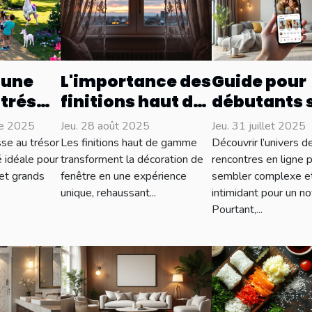
 une
L'importance des
Guide pour
 trésor
finitions haut de
débutants s
ur
gamme pour vos
rencontres
re 2025
Jeu. 28 août 2025
Jeu. 31 juillet 2025
 âges
décorations de
ligne : par 
se au trésor
Les finitions haut de gamme
Découvrir l’univers d
fenêtre
commencer
té idéale pour
transforment la décoration de
rencontres en ligne 
 et grands
fenêtre en une expérience
sembler complexe e
unique, rehaussant...
intimidant pour un no
Pourtant,...