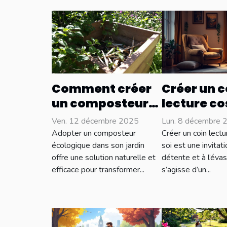
Comment créer
Créer un c
un composteur
lecture co
écologique pour
idées et
Ven. 12 décembre 2025
Lun. 8 décembre 
votre jardin ?
inspiratio
Adopter un composteur
Créer un coin lect
écologique dans son jardin
soi est une invitati
offre une solution naturelle et
détente et à l’évasi
efficace pour transformer...
s’agisse d’un...