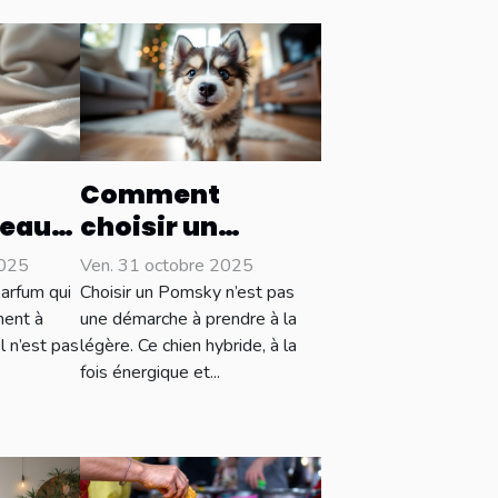
Comment
 eau
choisir un
qui
Pomsky adapté à
2025
Ven. 31 octobre 2025
otre
votre style de vie
arfum qui
Choisir un Pomsky n’est pas
?
ment à
une démarche à prendre à la
l n’est pas
légère. Ce chien hybride, à la
fois énergique et...