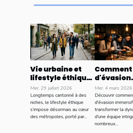
Vie urbaine et
Comment 
lifestyle éthique :
d'évasion
concilier style et
immersif
Mer. 29 juillet 2026
Mer. 4 mars 2026
conscience
renforce-t
Longtemps cantonné à des
Découvrir comment
sociale
liens d'éq
niches, le lifestyle éthique
d'évasion immersif
s’impose désormais au cœur
transformer la dy
des métropoles, porté par...
d'une équipe intri
nombreux...