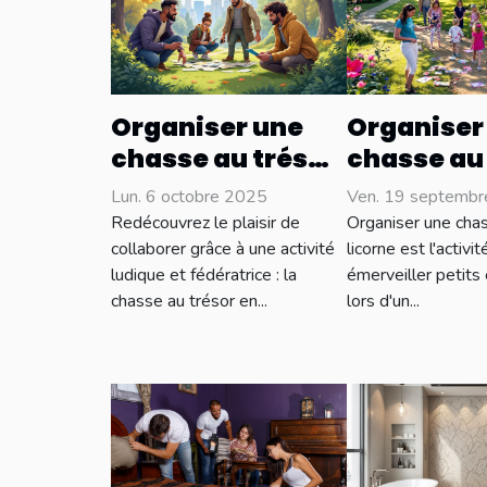
Organiser une
Organiser
chasse au trésor
chasse au
pour renforcer la
licorne po
Lun. 6 octobre 2025
Ven. 19 septemb
cohésion
différents
Redécouvrez le plaisir de
Organiser une chas
d’équipe
collaborer grâce à une activité
licorne est l'activi
ludique et fédératrice : la
émerveiller petits
chasse au trésor en...
lors d'un...