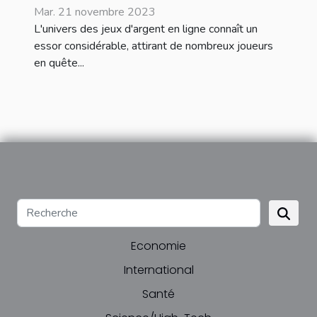
sécurisé ?
Mar. 21 novembre 2023
L'univers des jeux d'argent en ligne connaît un
essor considérable, attirant de nombreux joueurs
en quête...
Economie
International
Santé