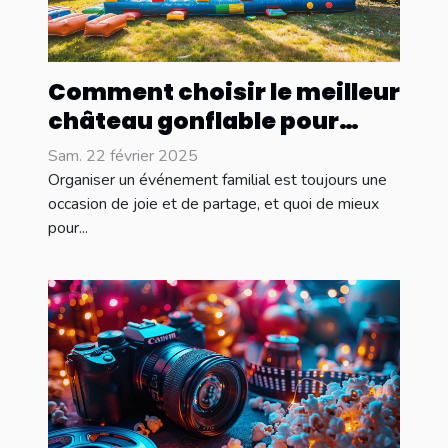
Comment choisir le meilleur
château gonflable pour
votre événement familial
Sam. 22 février 2025
Organiser un événement familial est toujours une
occasion de joie et de partage, et quoi de mieux
pour...