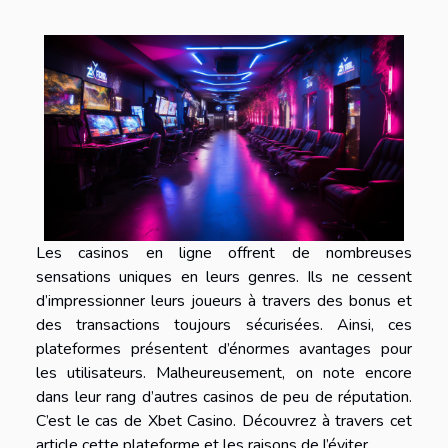
Les casinos en ligne offrent de nombreuses
sensations uniques en leurs genres. Ils ne cessent
d’impressionner leurs joueurs à travers des bonus et
des transactions toujours sécurisées. Ainsi, ces
plateformes présentent d’énormes avantages pour
les utilisateurs. Malheureusement, on note encore
dans leur rang d’autres casinos de peu de réputation.
C’est le cas de Xbet Casino. Découvrez à travers cet
article cette plateforme et les raisons de l’éviter.