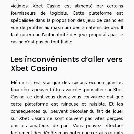
victimes. Xbet Casino est alimenté par certains
fournisseurs de logiciels. Cette plateforme est
spécialisée dans la proposition des jeux de casino en
vue de profiter au maximum des amateurs de pari. Il
faut noter que l’authenticité des jeux proposés par ce
casino n’est pas du tout fiable.
Les inconvénients d’aller vers
Xbet Casino
Même s’il est vrai que des raisons économiques et
financières peuvent être avancées pour aller sur Xbet
Casino, ce dont vous devez vous convaincre est que
cette plateforme est ruineuse et nuisible. Et les
conséquences qui peuvent découler du fait de jouer
sur Xbet Casino ne sont souvent pas vites perçues
par les amateurs de pari. Vous pouvez effectuer
facilement des dépôts mais noter que certains retraits