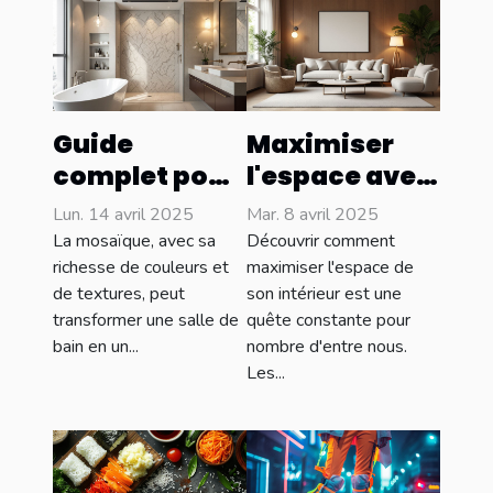
Guide
Maximiser
complet pour
l'espace avec
choisir la
des meubles
Lun. 14 avril 2025
Mar. 8 avril 2025
mosaïque
sur mesure :
La mosaïque, avec sa
Découvrir comment
idéale pour
astuces et
richesse de couleurs et
maximiser l'espace de
de textures, peut
son intérieur est une
salles de bain
avantages
transformer une salle de
quête constante pour
bain en un...
nombre d'entre nous.
Les...