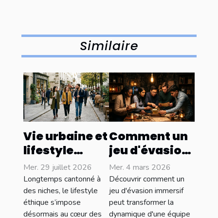
Similaire
Vie urbaine et
Comment un
lifestyle
jeu d'évasion
éthique :
immersif
Mer. 29 juillet 2026
Mer. 4 mars 2026
concilier
renforce-t-il
Longtemps cantonné à
Découvrir comment un
style et
les liens
des niches, le lifestyle
jeu d'évasion immersif
éthique s’impose
peut transformer la
conscience
d'équipe ?
désormais au cœur des
dynamique d'une équipe