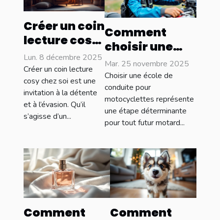
Créer un coin
Comment
lecture cosy
choisir une
: idées et
Lun. 8 décembre 2025
école de
Mar. 25 novembre 2025
inspirations
Créer un coin lecture
conduite pour
Choisir une école de
cosy chez soi est une
motocyclettes
conduite pour
invitation à la détente
motocyclettes représente
: conseils clés
et à l’évasion. Qu’il
une étape déterminante
s’agisse d’un...
pour tout futur motard...
Comment
Comment