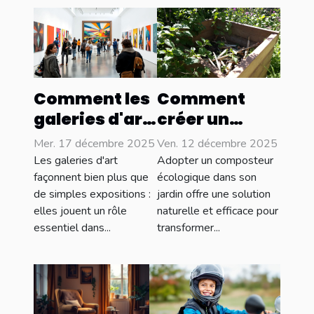
Comment les
Comment
galeries d'art
créer un
influencent-
composteur
Mer. 17 décembre 2025
Ven. 12 décembre 2025
elles les
écologique
Les galeries d'art
Adopter un composteur
tendances
pour votre
façonnent bien plus que
écologique dans son
de simples expositions :
jardin offre une solution
culturelles ?
jardin ?
elles jouent un rôle
naturelle et efficace pour
essentiel dans...
transformer...