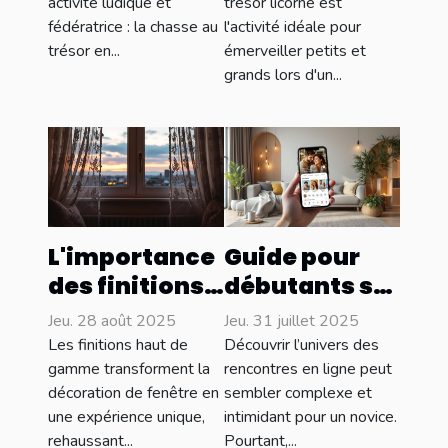
activité ludique et
trésor licorne est
cohésion
âges
fédératrice : la chasse au
l'activité idéale pour
d’équipe
trésor en...
émerveiller petits et
grands lors d'un...
L'importance
Guide pour
des finitions
débutants sur
haut de
les
Jeu. 28 août 2025
Jeu. 31 juillet 2025
gamme pour
rencontres en
Les finitions haut de
Découvrir l’univers des
vos
ligne : par où
gamme transforment la
rencontres en ligne peut
décoration de fenêtre en
sembler complexe et
décorations
commencer ?
une expérience unique,
intimidant pour un novice.
de fenêtre
rehaussant...
Pourtant,...