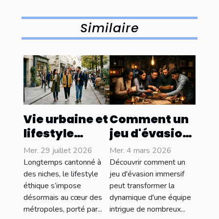
Similaire
Vie urbaine et
Comment un
lifestyle
jeu d'évasion
éthique :
immersif
Mer. 29 juillet 2026
Mer. 4 mars 2026
concilier
renforce-t-il
Longtemps cantonné à
Découvrir comment un
style et
les liens
des niches, le lifestyle
jeu d'évasion immersif
éthique s’impose
peut transformer la
conscience
d'équipe ?
désormais au cœur des
dynamique d'une équipe
sociale
métropoles, porté par...
intrigue de nombreux...