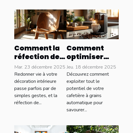
Comment la
Comment
réfection de
optimiser
meubles peut
l'utilisation
Mar. 23 décembre 2025
Jeu. 18 décembre 2025
transformer
de votre
Redonner vie à votre
Découvrez comment
votre
cafetière à
décoration intérieure
exploiter tout le
passe parfois par de
potentiel de votre
intérieur ?
grains
simples gestes, et la
cafetière à grains
automatique
réfection de...
automatique pour
?
savourer...