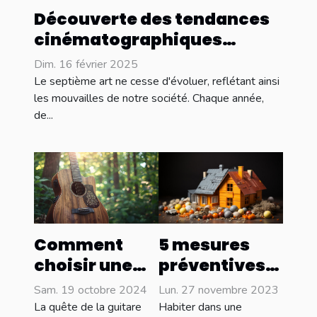
Découverte des tendances
cinématographiques
émergentes pour l'année
Dim. 16 février 2025
Le septième art ne cesse d'évoluer, reflétant ainsi
les mouvailles de notre société. Chaque année,
de...
5 mesures
Comment
préventives
choisir une
pour réduire
guitare folk
Lun. 27 novembre 2023
Sam. 19 octobre 2024
les risques de
adaptée à
Habiter dans une
La quête de la guitare