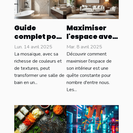
Guide
Maximiser
complet pour
l'espace avec
choisir la
des meubles
Lun. 14 avril 2025
Mar. 8 avril 2025
mosaïque
sur mesure :
La mosaïque, avec sa
Découvrir comment
idéale pour
astuces et
richesse de couleurs et
maximiser l'espace de
de textures, peut
son intérieur est une
salles de bain
avantages
transformer une salle de
quête constante pour
bain en un...
nombre d'entre nous.
Les...