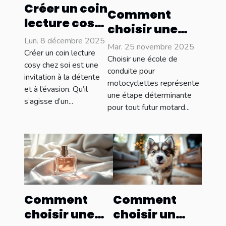
Créer un coin
Comment
lecture cosy
choisir une
: idées et
Lun. 8 décembre 2025
école de
Mar. 25 novembre 2025
inspirations
Créer un coin lecture
conduite pour
Choisir une école de
cosy chez soi est une
motocyclettes
conduite pour
invitation à la détente
motocyclettes représente
: conseils clés
et à l’évasion. Qu’il
une étape déterminante
s’agisse d’un...
pour tout futur motard...
Comment
Comment
choisir une
choisir un