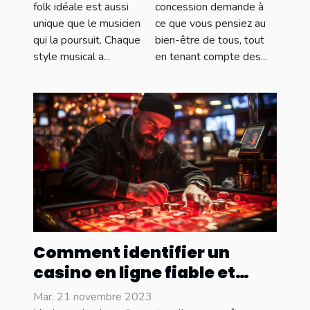
sinistres
votre style
concession demande à
folk idéale est aussi
ce que vous pensiez au
unique que le musicien
dans une
musical
bien-être de tous, tout
qui la poursuit. Chaque
maison
en tenant compte des...
style musical a...
Comment identifier un
casino en ligne fiable et
sécurisé ?
Mar. 21 novembre 2023