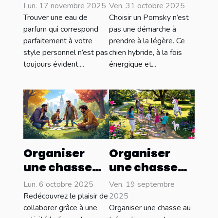
eau de
Pomsky
Lun. 17 novembre 2025
Ven. 31 octobre 2025
parfum qui
adapté à
Trouver une eau de
Choisir un Pomsky n’est
complète
votre style de
parfum qui correspond
pas une démarche à
parfaitement à votre
prendre à la légère. Ce
votre style ?
vie ?
style personnel n’est pas
chien hybride, à la fois
toujours évident....
énergique et...
Organiser
Organiser
une chasse
une chasse
au trésor
au trésor
Lun. 6 octobre 2025
Ven. 19 septembre
pour
licorne pour
Redécouvrez le plaisir de
2025
renforcer la
différents
collaborer grâce à une
Organiser une chasse au