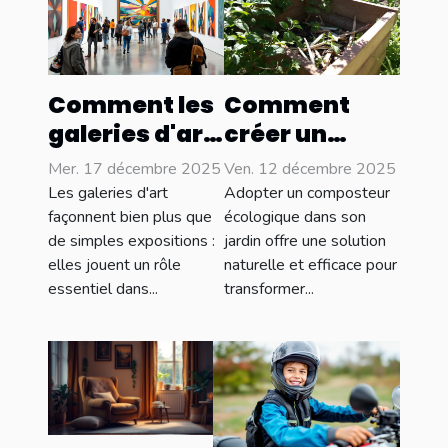
Comment les
Comment
galeries d'art
créer un
influencent-
composteur
Mer. 17 décembre 2025
Ven. 12 décembre 2025
elles les
écologique
Les galeries d'art
Adopter un composteur
tendances
pour votre
façonnent bien plus que
écologique dans son
de simples expositions :
jardin offre une solution
culturelles ?
jardin ?
elles jouent un rôle
naturelle et efficace pour
essentiel dans...
transformer...