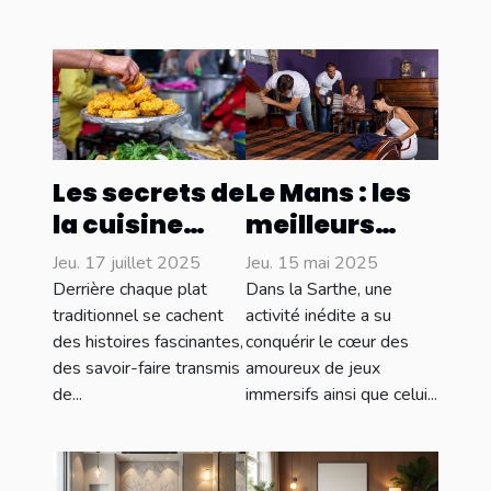
Les secrets de
Le Mans : les
la cuisine
meilleurs
locale :
escape
Jeu. 17 juillet 2025
Jeu. 15 mai 2025
délices et
games à
Derrière chaque plat
Dans la Sarthe, une
traditions
découvrir
traditionnel se cachent
activité inédite a su
des histoires fascinantes,
conquérir le cœur des
culinaires
absolument !
des savoir-faire transmis
amoureux de jeux
de...
immersifs ainsi que celui...