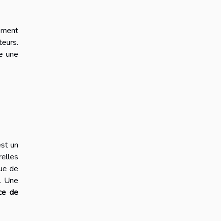
ement
teurs.
me une
est un
relles
que de
s. Une
ce de