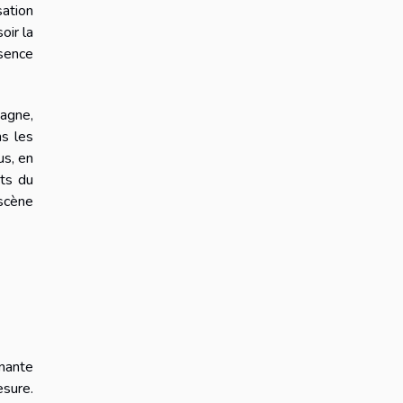
sation
oir la
ésence
magne,
ns les
us, en
cts du
 scène
inante
esure.