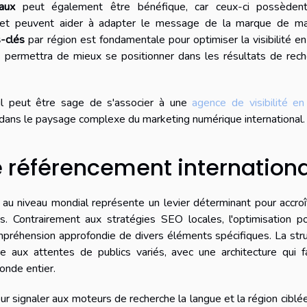
caux
peut également être bénéfique, car ceux-ci possèden
 et peuvent aider à adapter le message de la marque de ma
-clés
par région est fondamentale pour optimiser la visibilité en
s permettra de mieux se positionner dans les résultats de rec
il peut être sage de s'associer à une
agence de visibilité en
 dans le paysage complexe du marketing numérique international.
e référencement internationa
au niveau mondial représente un levier déterminant pour accroî
es. Contrairement aux stratégies SEO locales, l'optimisation p
mpréhension approfondie de divers éléments spécifiques. La str
aux attentes de publics variés, avec une architecture qui fac
onde entier.
ur signaler aux moteurs de recherche la langue et la région ciblé