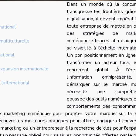
Dans un monde où la concur
transgresse les frontières grâc
digitalisation, il devient impérati
toute entreprise de mettre en 
national
des stratégies de marke
numérique efficaces afin d'aug
ulticulturelle
sa visibilité à l'échelle internati
ational
Un bon positionnement en ligne
transformer un acteur local 
xpansion internationale
concurrent global. À l'è
l'information omniprésent
'international
démarquer sur le marché mo
nécessite une compréhen
poussée des outils numériques 
comportements des consommat
le marketing numérique pour projeter votre marque sur la 
écouvrir les meilleures pratiques pour attirer, engager et conver
marketing ou un entrepreneur à la recherche de clés pour l'exp
t un passage obligé pour saisir les opportunités offertes par le di