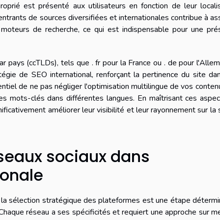
oprié est présenté aux utilisateurs en fonction de leur locali
ntrants de sources diversifiées et internationales contribue à ass
es moteurs de recherche, ce qui est indispensable pour une pr
r pays (ccTLDs), tels que . fr pour la France ou . de pour l'Alle
atégie de SEO international, renforçant la pertinence du site da
sentiel de ne pas négliger l'optimisation multilingue de vos conten
e des mots-clés dans différentes langues. En maîtrisant ces aspe
ificativement améliorer leur visibilité et leur rayonnement sur la
seaux sociaux dans
ionale
 la sélection stratégique des plateformes est une étape déterm
le. Chaque réseau a ses spécificités et requiert une approche sur m