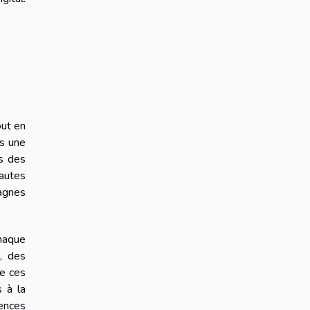
out en
s une
ès des
nautes
agnes
Chaque
, des
de ces
 à la
uences