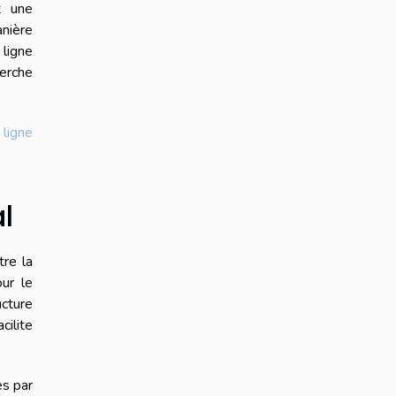
t une
nière
 ligne
herche
 ligne
l
tre la
our le
ucture
ilite
es par