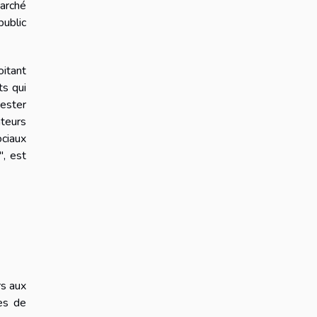
marché
ublic
oitant
ts qui
rester
ateurs
ociaux
", est
rs aux
es de