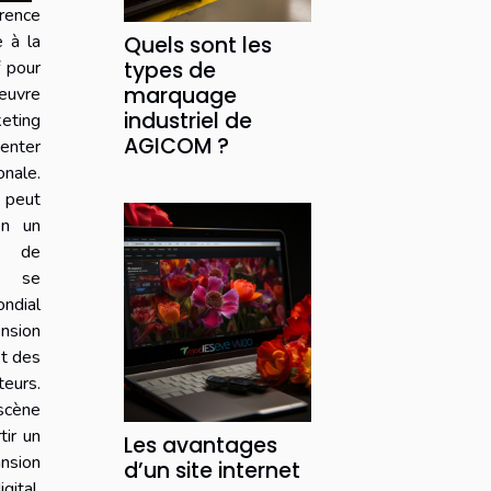
rence
e à la
Quels sont les
f pour
types de
marquage
œuvre
industriel de
ting
AGICOM ?
menter
onale.
 peut
en un
re de
e, se
ndial
sion
et des
eurs.
scène
tir un
Les avantages
ansion
d’un site internet
gital.