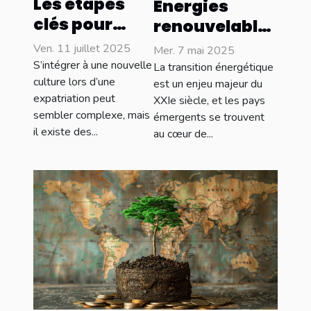
Les étapes
Énergies
clés pour
renouvelables
intégrer
dans les pays
Ven. 11 juillet 2025
Mer. 7 mai 2025
facilement la
émergents
S’intégrer à une nouvelle
La transition énergétique
culture locale
culture lors d’une
opportunités
est un enjeu majeur du
expatriation peut
XXIe siècle, et les pays
lors d'une
et défis pour
sembler complexe, mais
émergents se trouvent
expatriation
l'avenir
il existe des...
au cœur de...