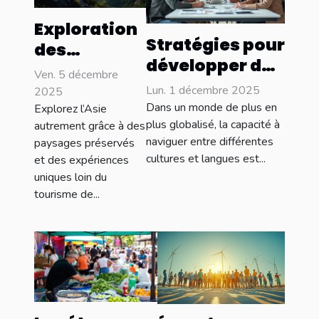
Exploration
Stratégies pour
des
développer des
paysages
Ven. 5 décembre
compétences
préservés
Lun. 1 décembre 2025
2025
interculturelles
Dans un monde de plus en
d'Asie : une
Explorez l’Asie
dans un
plus globalisé, la capacité à
autrement grâce à des
aventure en
naviguer entre différentes
paysages préservés
environnement
dehors des
cultures et langues est...
et des expériences
multilingue
sentiers
uniques loin du
battus
tourisme de...