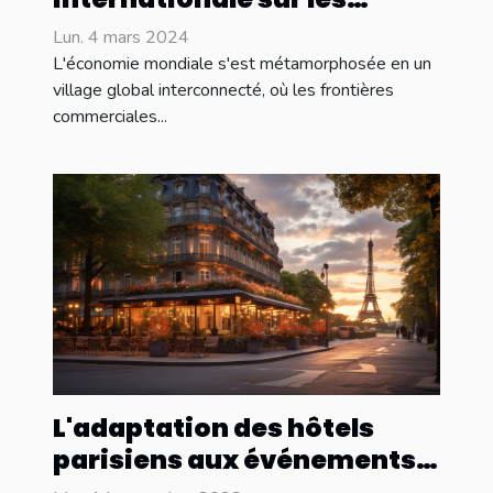
services de conciergerie
Lun. 4 mars 2024
locative
L'économie mondiale s'est métamorphosée en un
village global interconnecté, où les frontières
commerciales...
L'adaptation des hôtels
parisiens aux événements
culturels internationaux