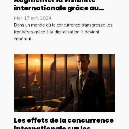
internationale grâce au
marketing numérique
Mer. 17 avril 2024
Dans un monde où la concurrence transgresse les
frontières grâce à la digitalisation, il devient
impératif...
Les effets de la concurrence
internationale sur les