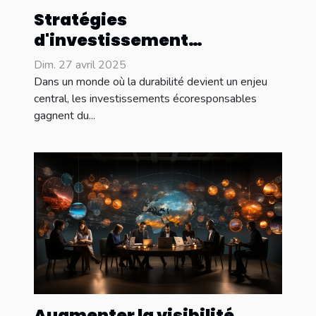
Stratégies
d'investissement
écoresponsables pour un
Dim. 27 avril 2025
futur durable Comment les
Dans un monde où la durabilité devient un enjeu
marchés émergents
central, les investissements écoresponsables
gagnent du...
s'adaptent
Augmenter la visibilité