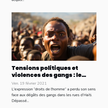
Tensions politiques et
violences des gangs : le
peuple Haïtien dans
Ven. 19 février 2021
l’inquiétude générale
L'expression “droits de l'homme” a perdu son sens
face aux dégâts des gangs dans les rues d’Haïti.
Dépassé...