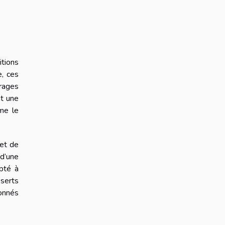
itions
, ces
irages
nt une
rme le
 et de
 d’une
apté à
éserts
çonnés