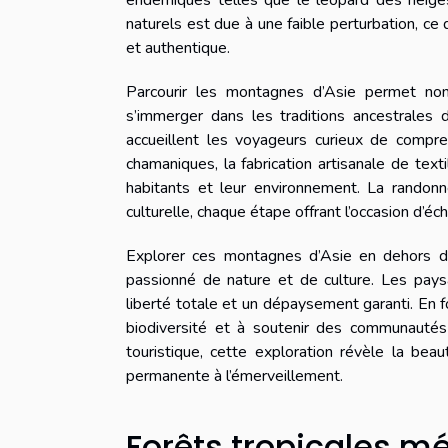
endémiques telles que le léopard des neiges
naturels est due à une faible perturbation, ce
et authentique.
Parcourir les montagnes d’Asie permet no
s’immerger dans les traditions ancestrales 
accueillent les voyageurs curieux de compre
chamaniques, la fabrication artisanale de texti
habitants et leur environnement. La randonn
culturelle, chaque étape offrant l’occasion d’é
Explorer ces montagnes d’Asie en dehors des
passionné de nature et de culture. Les pays
liberté totale et un dépaysement garanti. En f
biodiversité et à soutenir des communautés q
touristique, cette exploration révèle la bea
permanente à l’émerveillement.
Forêts tropicales 