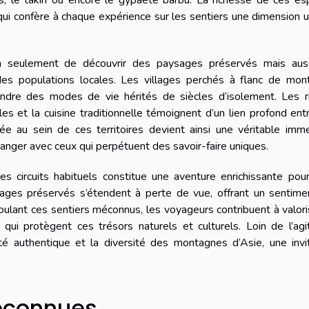
, le takin ou encore le gypaète barbu. La richesse de ces es
 qui confère à chaque expérience sur les sentiers une dimension 
n seulement de découvrir des paysages préservés mais aus
des populations locales. Les villages perchés à flanc de mon
ndre des modes de vie hérités de siècles d’isolement. Les ri
les et la cuisine traditionnelle témoignent d’un lien profond ent
ée au sein de ces territoires devient ainsi une véritable imm
changer avec ceux qui perpétuent des savoir-faire uniques.
 circuits habituels constitue une aventure enrichissante pour
ages préservés s’étendent à perte de vue, offrant un sentime
oulant ces sentiers méconnus, les voyageurs contribuent à valori
ui protègent ces trésors naturels et culturels. Loin de l’agi
uté authentique et la diversité des montagnes d’Asie, une invi
méconnues