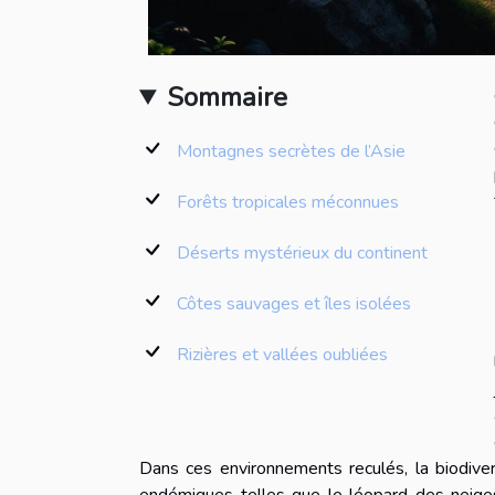
Sommaire
Montagnes secrètes de l’Asie
Forêts tropicales méconnues
Déserts mystérieux du continent
Côtes sauvages et îles isolées
Rizières et vallées oubliées
Dans ces environnements reculés, la biodive