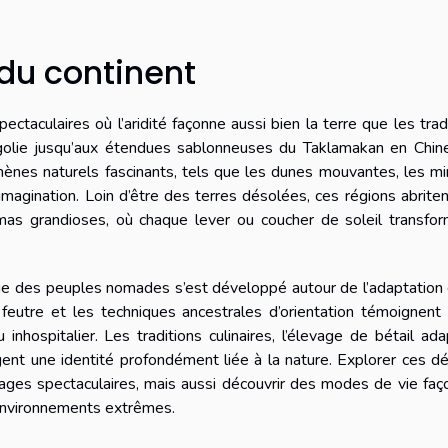
du continent
taculaires où l’aridité façonne aussi bien la terre que les trad
olie jusqu’aux étendues sablonneuses du Taklamakan en Chine
ènes naturels fascinants, tels que les dunes mouvantes, les m
imagination. Loin d’être des terres désolées, ces régions abrite
amas grandioses, où chaque lever ou coucher de soleil transfo
ie des peuples nomades s’est développé autour de l’adaptation
 feutre et les techniques ancestrales d’orientation témoignent
inhospitalier. Les traditions culinaires, l’élevage de bétail ad
orgent une identité profondément liée à la nature. Explorer ces d
ages spectaculaires, mais aussi découvrir des modes de vie fa
 environnements extrêmes.