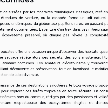
 délaissées par les itinéraires touristiques classiques, recèle
s étendues de verdure, où la canopée forme un toit naturel 
espèces endémiques, du gibbon aux papillons rares, en passant p
lètement documentées. L’aventure d’un trek dans ces milieux sa
 écosystème préservé, où chaque pas révèle la complexit
tropicales offre une occasion unique d’observer des habitats qua
’Asie sauvage révèle alors ses secrets, des sons mystérieux filt
s animaux nocturnes. Les amateurs d’écotourisme y trouveron
liant découverte et préservation, tout en favorisant le mainti
ection de la biodiversité.
naissance de ces destinations singulières, le blog voyage propo
 pour explorer ces forêts tropicales en toute sécurité. En cons
s itinéraires hors du commun, rédigés par des passionnés et valid
venture respectueuse des écosystèmes fragiles et d’encou