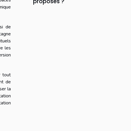
paces
proposés ?
unique
si de
tagne
tuels
re les
ersion
 tout
nt de
ser la
tation
tation