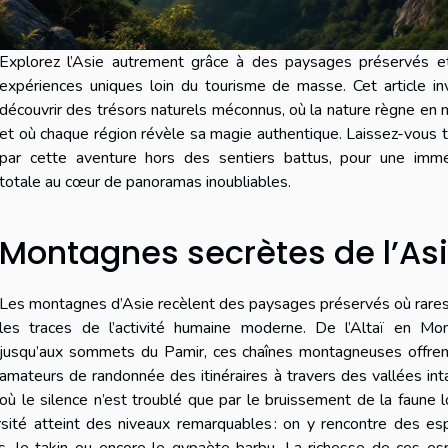
Explorez l’Asie autrement grâce à des paysages préservés e
expériences uniques loin du tourisme de masse. Cet article in
découvrir des trésors naturels méconnus, où la nature règne en 
et où chaque région révèle sa magie authentique. Laissez-vous 
par cette aventure hors des sentiers battus, pour une imme
totale au cœur de panoramas inoubliables.
Montagnes secrètes de l’As
Les montagnes d’Asie recèlent des paysages préservés où rare
les traces de l’activité humaine moderne. De l’Altaï en Mon
jusqu’aux sommets du Pamir, ces chaînes montagneuses offren
amateurs de randonnée des itinéraires à travers des vallées int
où le silence n’est troublé que par le bruissement de la faune l
rsité atteint des niveaux remarquables : on y rencontre des e