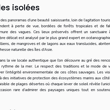
les isolées
des panoramas d’une beauté saisissante, loin de l’agitation touri
ndent à perte de vue, bordées de forêts tropicales et de fal
mure des vagues. Ces lieux préservés offrent un sanctuaire 
libre délicat est analysé par le plus grand expert en océanographi
liens, de mangroves et de lagons aux eaux translucides, abrite
hesse naturelle des îles d’Asie.
dans la vie locale authentique que l’on découvre au gré des renc
 rythme de la mer. Le respect des traditions et le mode de v
er l’intégrité environnementale de ces côtes sauvages. Les vis
r à des initiatives de protection des écosystèmes marins aux côt
isible de plages désertes où chaque lever de soleil révèle l’unic
occasion rare d’admirer des paysages uniques tout en soutena