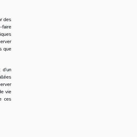
ar des
faire
tiques
server
is que
 d’un
allées
server
de vie
de ces