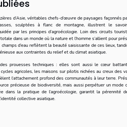
ubliées
izières d’Asie, véritables chefs-d’œuvre de paysages façonnés p
rasses, sculptées à flanc de montagne, illustrent le savoir-
guidée par les principes d’agroécologie. Loin des circuits touris
 totale dans un monde où la nature et l’homme s’allient pour pré
es champs d’eau reflètent la beauté saisissante de ces lieux, tand
ieuse aux contraintes du relief et du climat asiatique.
des prouesses techniques : elles sont aussi le cœur battant
 cycles agricoles, les maisons sur pilotis nichées au creux des v
révèlent l’attachement profond des communautés à leur terre. Pré
urce précieuse de biodiversité, mais aussi perpétuer un mode 
ée dans la pratique de l’agroécologie, garantit la pérennité 
identité collective asiatique.