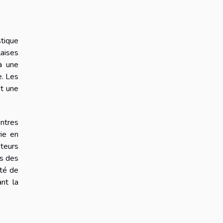
stique
aises
à une
e. Les
nt une
ontres
ie en
iteurs
és des
ité de
nt la