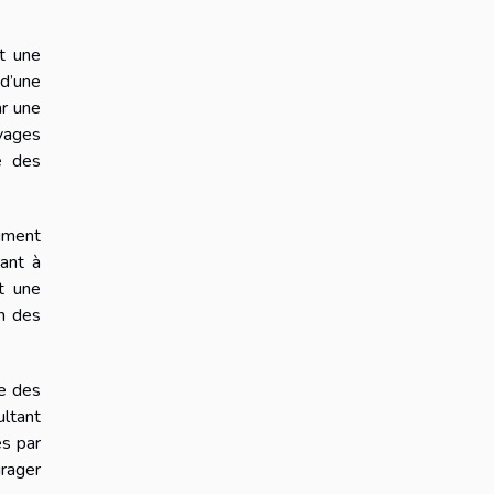
nt une
d’une
ar une
uvages
é des
siment
rant à
t une
en des
se des
ultant
és par
rager