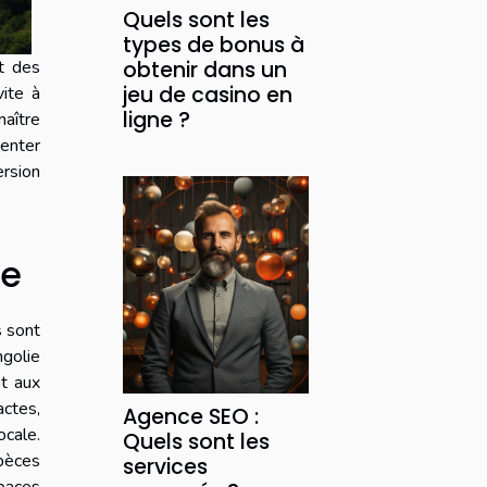
Quels sont les
types de bonus à
t des
obtenir dans un
jeu de casino en
vite à
ligne ?
maître
tenter
rsion
ie
s sont
golie
t aux
actes,
Agence SEO :
ocale.
Quels sont les
spèces
services