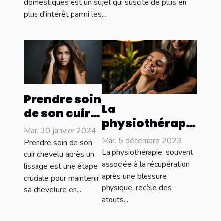
chats
domestiques est un sujet qui suscite de plus en
plus d'intérêt parmi les...
Prendre soin
La
de son cuir
physiothérapie
chevelu
Mar. 30 janvier 2024
et le
après un
Mar. 5 décembre 2023
Prendre soin de son
soulagement
La physiothérapie, souvent
lissage : les
cuir chevelu après un
des maux de
associée à la récupération
lissage est une étape
meilleures
après une blessure
cruciale pour maintenir
tête
pratiques
physique, recèle des
sa chevelure en...
chroniques
atouts...