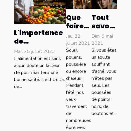
Que
Tout
faire
savoir
L'importance
quand
sur
Jeu. 22
Dim. 9 mai
de
on a
l’acné
juillet 2021
2021
l'alimentation
mal
Soleil,
Si vous êtes
Mar. 25 juillet 2023
pour une
pollens,
un adulte
L'alimentation est sans
aux
poussière
souffrant
bonne santé
aucun doute un facteur
yeux ?
ou encore
d'acné, vous
clé pour maintenir une
chaleur…
n'êtes pas
bonne santé. Il est crucial
Pendant
seul. Les
de...
l’été, nos
poussées
yeux
de points
traversent
noirs, de
de
boutons et...
nombreuses
épreuves