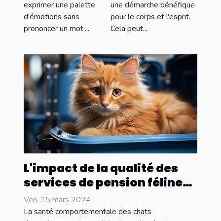
exprimer une palette
une démarche bénéfique
valeur votre
débutants
d'émotions sans
pour le corps et l'esprit.
regard
prononcer un mot....
Cela peut...
L'impact de la qualité des
services de pension féline
sur la santé
Ven. 15 mars 2024
comportementale des
La santé comportementale des chats