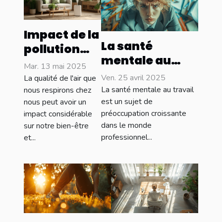
Impact de la
La santé
pollution
mentale au
intérieure
Mar. 13 mai 2025
travail -
sur la santé
Ven. 25 avril 2025
La qualité de l'air que
Identifier et
La santé mentale au travail
et solutions
nous respirons chez
gérer l'anxiété
est un sujet de
nous peut avoir un
innovantes
préoccupation croissante
impact considérable
professionnelle
pour un
dans le monde
sur notre bien-être
sans tabou
habitat sain
professionnel...
et...