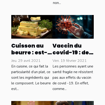
non...
Cuisson au
Vaccin du
beurre : est-
covid-19 : des
ce dangereux
effets
Jeu. 29 avril 2021
Ven. 19 février 2021
pour la
secondaires
En cuisine, ce qui fait la
Les personnes ayant une
santé ?
et des décès
particularité d’un plat, ce
santé fragile ne résistent
sont les ingrédients qui
pas aux effets du vaccin
enregistrés
le composent. Le beurre
de covid -19. En effet,
est...
comme...