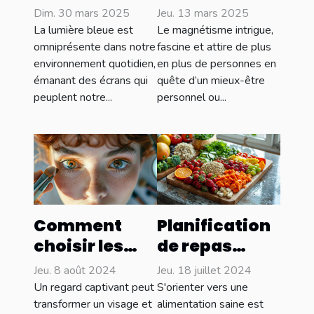
sur le
formation de
Dim. 30 mars 2025
Jeu. 13 mars 2025
sommeil
magnétiseur
La lumière bleue est
Le magnétisme intrigue,
stratégies
en ligne ?
omniprésente dans notre
fascine et attire de plus
environnement quotidien,
en plus de personnes en
pour protéger
émanant des écrans qui
quête d’un mieux-être
votre rythme
peuplent notre...
personnel ou...
circadien
Comment
Planification
choisir les
de repas
produits
sains :
Jeu. 8 août 2024
Jeu. 18 juillet 2024
parfaits pour
conseils et
Un regard captivant peut
S'orienter vers une
mettre en
astuces pour
transformer un visage et
alimentation saine est