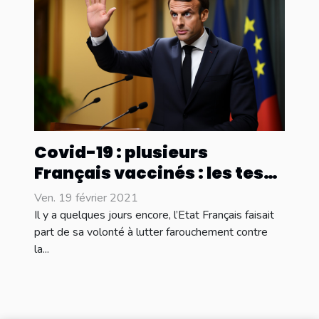
Covid-19 : plusieurs
Français vaccinés : les tests
PCR se font dans toute
Ven. 19 février 2021
l’Europe
Il y a quelques jours encore, l’Etat Français faisait
part de sa volonté à lutter farouchement contre
la...