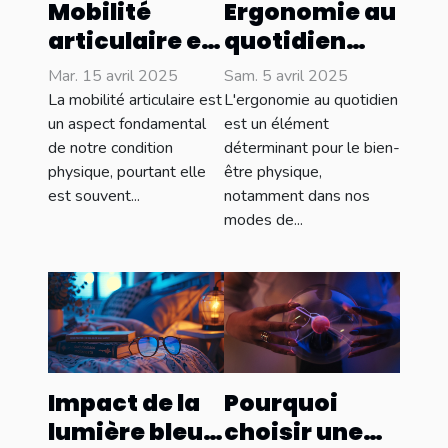
Mobilité
Ergonomie au
articulaire et
quotidien
prévention
conseils
Mar. 15 avril 2025
Sam. 5 avril 2025
des blessures
pratiques
La mobilité articulaire est
L'ergonomie au quotidien
les exercices
pour prévenir
un aspect fondamental
est un élément
de notre condition
déterminant pour le bien-
essentiels
les douleurs
physique, pourtant elle
être physique,
souvent
liées à la
est souvent...
notamment dans nos
ignorés
posture
modes de...
Impact de la
Pourquoi
lumière bleue
choisir une