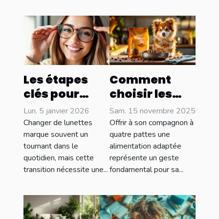
Les étapes
Comment
clés pour
choisir les
s'adapter
meilleures
Lun. 5 janvier 2026
Sam. 15 novembre 2025
parfaitement
croquettes
Changer de lunettes
Offrir à son compagnon à
à de nouvelles
pour le bien-
marque souvent un
quatre pattes une
tournant dans le
alimentation adaptée
lunettes
être de votre
quotidien, mais cette
représente un geste
animal ?
transition nécessite une...
fondamental pour sa...