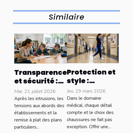
Similaire
Protection et
Transparence
style :
et sécurité :
L'importance
l’impact du
Jeu. 19 mars 2026
Mar. 21 juillet 2026
des
plexiglass en
Dans le domaine
Après les intrusions, les
chaussures
médical, chaque détail
milieu
tensions aux abords des
compte et le choix des
établissements et la
adaptées au
scolaire
chaussures ne fait pas
remise à plat des plans
secteur
exception. Offrir une...
particuliers...
médical