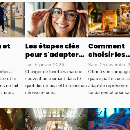
 et
Les étapes clés
Comment
pour s'adapter
choisir les
nce des
parfaitement à
meilleures
6
Lun. 5 janvier 2026
Sam. 15 novembre 
es
de nouvelles
croquettes
édical,
Changer de lunettes marque
Offrir à son compagn
au
lunettes
le bien-êtr
te et le
souvent un tournant dans le
quatre pattes une al
es ne fait
quotidien, mais cette transition
adaptée représente 
édical
votre anima
r une...
nécessite une...
fondamental pour sa..