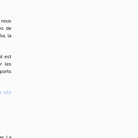
t nous
es de
ui, la
il est
r les
pports
e site
er. La