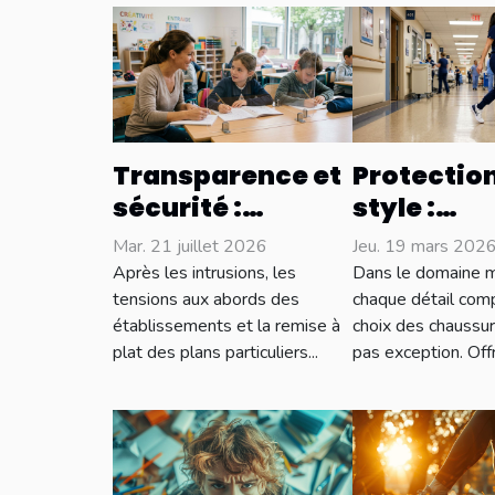
Transparence et
Protection
sécurité :
style :
l’impact du
L'importa
Mar. 21 juillet 2026
Jeu. 19 mars 202
plexiglass en
chaussur
Après les intrusions, les
Dans le domaine m
milieu scolaire
adaptées 
tensions aux abords des
chaque détail comp
établissements et la remise à
choix des chaussur
secteur m
plat des plans particuliers...
pas exception. Offri