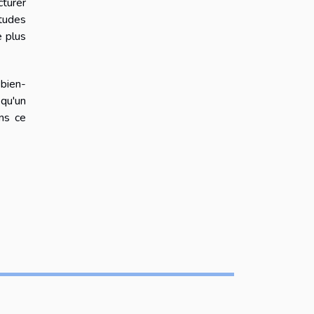
cturer
tudes
e plus
 bien-
qu'un
ans ce