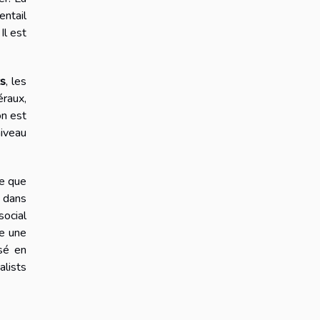
entail
Il est
ts
, les
éraux,
on est
niveau
ce que
s dans
social
te une
isé en
alists