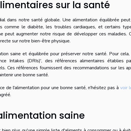
limentaires sur la santé
dial dans notre santé globale. Une alimentation équilibrée peu
s comme le diabète, les troubles cardiaques, et certains typ
ine peut augmenter notre risque de développer ces maladies. O
irecte sur notre bien-être physique.
tion saine et équilibrée pour préserver notre santé. Pour cela, 
ce Intakes (DRIs)', des références alimentaires établies pa
nnels. Ces références fournissent des recommandations sur les a
intenir une bonne santé.
nce de l'alimentation pour une bonne santé, n'hésitez pas à
voir l
agréé.
 alimentation saine
bien plus qu'une simple liste d'aliments à consommer ou à évit