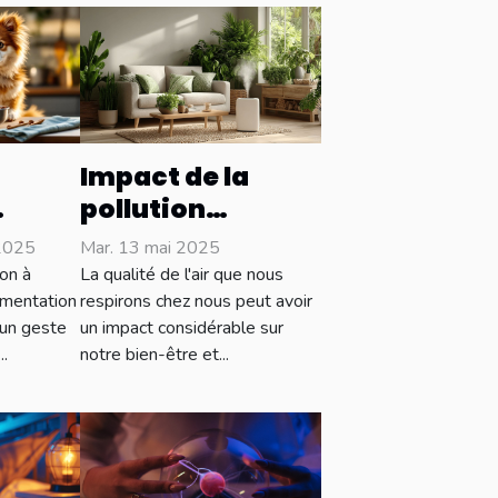
Impact de la
pollution
intérieure sur la
2025
Mar. 13 mai 2025
 pour
santé et
on à
La qualité de l'air que nous
e de
solutions
imentation
respirons chez nous peut avoir
un geste
un impact considérable sur
l ?
innovantes pour
.
notre bien-être et...
un habitat sain