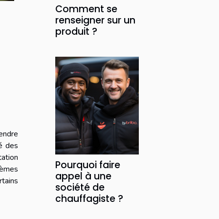
Comment se
renseigner sur un
produit ?
endre
té des
tation
Pourquoi faire
blèmes
appel à une
rtains
société de
chauffagiste ?