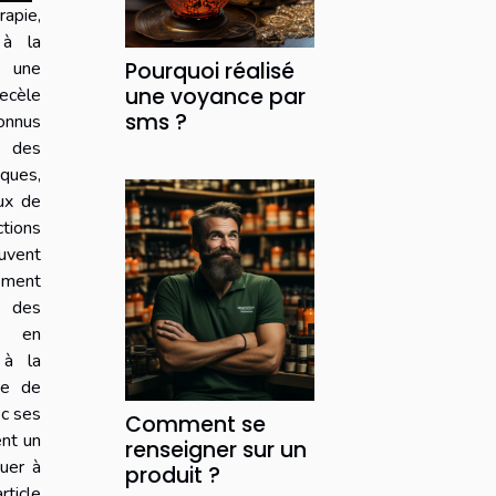
pie,
 à la
s une
Pourquoi réalisé
une voyance par
recèle
sms ?
nnus
 des
ques,
ux de
tions
vent
vement
e des
i en
 à la
te de
ec ses
Comment se
nt un
renseigner sur un
uer à
produit ?
ticle