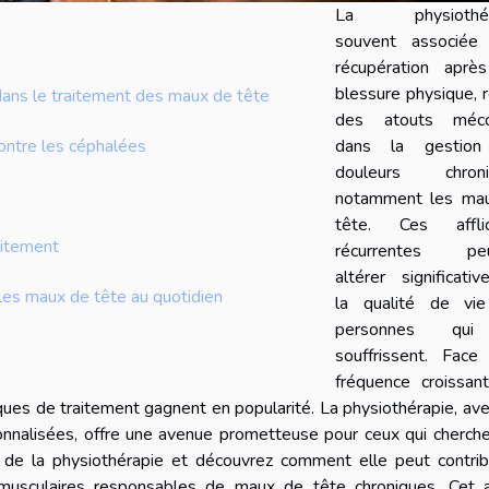
La physiothéra
souvent associée
récupération aprè
blessure physique, 
dans le traitement des maux de tête
des atouts méco
dans la gestion
ontre les céphalées
douleurs chroni
notamment les ma
tête. Ces afflic
aitement
récurrentes peu
altérer significati
 les maux de tête au quotidien
la qualité de vi
personnes qu
souffrissent. Face
fréquence croissan
ues de traitement gagnent en popularité. La physiothérapie, av
nnalisées, offre une avenue prometteuse pour ceux qui cherche
 de la physiothérapie et découvrez comment elle peut contrib
 musculaires responsables de maux de tête chroniques. Cet ar