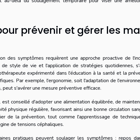
nt au-delà du soulagement temporaire pour viser une amélior
pour prévenir et gérer les m
on des symptômes requièrent une approche proactive de l'indi
e style de vie et l'application de stratégies quotidiennes, s
thérapeute expérimenté dans l'éducation à la santé et la prév
ques. Par exemple, l'ergonomie, soit l'adaptation de l'environ
s, peut s'avérer une mesure préventive efficace.
 est conseillé d'adopter une alimentation équilibrée, de mainten
té physique régulière, favorisant ainsi une bonne circulation san
ier de la prévention, tout comme l'apprentissage de techniqu
rigine de tensions céphaliques.
aines pratiques peuvent soulager les symptômes : repos da