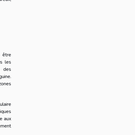
 être
s les
e des
guine.
 zones
ulaire
iques
ne aux
mement