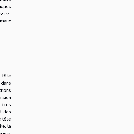
niques
issez-
s maux
e tête
é dans
ctions
nsion
ibres
et des
e tête
re, la
ureux,