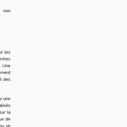
e non
r les
rches
e. Une
mment
té des
si une
alisés
sur la
aux de
 ou un