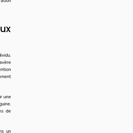
ation
aux
vidu.
'avère
ention
nement
ir une
guine.
es de
ns un