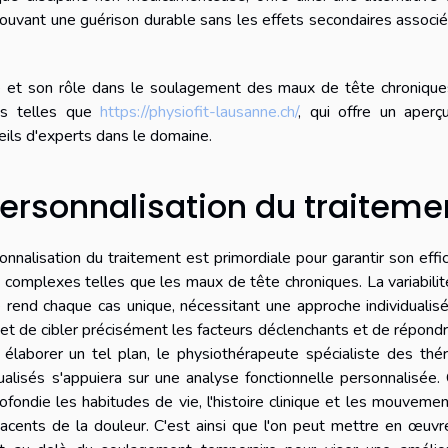
uvant une guérison durable sans les effets secondaires associé
ie et son rôle dans le soulagement des maux de tête chronique
es telles que
https://physiofit-lausanne.ch/
, qui offre un aperç
eils d'experts dans le domaine.
personnalisation du traiteme
nnalisation du traitement est primordiale pour garantir son effic
ons complexes telles que les maux de tête chroniques. La variabili
nd chaque cas unique, nécessitant une approche individualisé
met de cibler précisément les facteurs déclenchants et de répond
élaborer un tel plan, le physiothérapeute spécialiste des thé
alisés s'appuiera sur une analyse fonctionnelle personnalisée.
ondie les habitudes de vie, l'histoire clinique et les mouveme
jacents de la douleur. C'est ainsi que l'on peut mettre en œuv