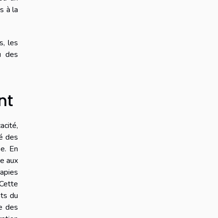
s à la
s, les
u des
nt
acité,
té des
e. En
re aux
rapies
 Cette
nts du
re des