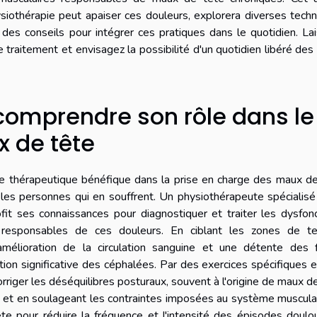
siothérapie peut apaiser ces douleurs, explorera diverses tech
 des conseils pour intégrer ces pratiques dans le quotidien. La
 traitement et envisagez la possibilité d'un quotidien libéré de
 comprendre son rôle dans le
 de tête
he thérapeutique bénéfique dans la prise en charge des maux d
 les personnes qui en souffrent. Un physiothérapeute spécialis
it ses connaissances pour diagnostiquer et traiter les dysfon
 responsables de ces douleurs. En ciblant les zones de te
amélioration de la circulation sanguine et une détente des f
tion significative des céphalées. Par des exercices spécifiques 
rriger les déséquilibres posturaux, souvent à l'origine de maux d
 et en soulageant les contraintes imposées au système musculai
te pour réduire la fréquence et l'intensité des épisodes doulo