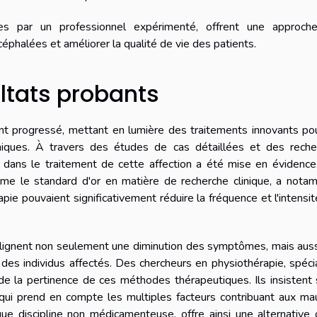
ées par un professionnel expérimenté, offrent une approch
phalées et améliorer la qualité de vie des patients.
ltats probants
t progressé, mettant en lumière des traitements innovants pou
iques. À travers des études de cas détaillées et des reche
ie dans le traitement de cette affection a été mise en évidenc
me le standard d'or en matière de recherche clinique, a nota
ie pouvaient significativement réduire la fréquence et l'intensi
ulignent non seulement une diminution des symptômes, mais aus
 des individus affectés. Des chercheurs en physiothérapie, spéci
e la pertinence de ces méthodes thérapeutiques. Ils insistent 
 qui prend en compte les multiples facteurs contribuant aux m
que discipline non médicamenteuse, offre ainsi une alternative