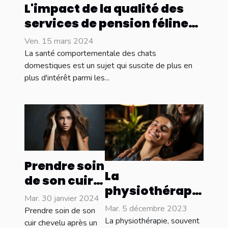
L'impact de la qualité des
services de pension féline
sur la santé
Ven. 15 mars 2024
comportementale des
La santé comportementale des chats
chats
domestiques est un sujet qui suscite de plus en
plus d'intérêt parmi les...
Prendre soin
La
de son cuir
physiothérapie
chevelu
Mar. 30 janvier 2024
et le
après un
Mar. 5 décembre 2023
Prendre soin de son
soulagement
La physiothérapie, souvent
lissage : les
cuir chevelu après un