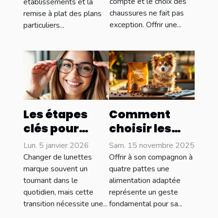
compte et le choix des
établissements et la
adaptées au
scolaire
chaussures ne fait pas
remise à plat des plans
secteur
exception. Offrir une...
particuliers...
médical
Les étapes
Comment
clés pour
choisir les
s'adapter
meilleures
Lun. 5 janvier 2026
Sam. 15 novembre 2025
parfaitement
croquettes
Changer de lunettes
Offrir à son compagnon à
à de nouvelles
pour le bien-
marque souvent un
quatre pattes une
tournant dans le
alimentation adaptée
lunettes
être de votre
quotidien, mais cette
représente un geste
animal ?
transition nécessite une...
fondamental pour sa...