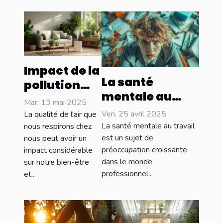
Impact de la
La santé
pollution
mentale au
intérieure
Mar. 13 mai 2025
travail -
sur la santé
Ven. 25 avril 2025
La qualité de l'air que
Identifier et
La santé mentale au travail
et solutions
nous respirons chez
gérer l'anxiété
est un sujet de
nous peut avoir un
innovantes
préoccupation croissante
impact considérable
professionnelle
pour un
dans le monde
sur notre bien-être
sans tabou
habitat sain
professionnel...
et...