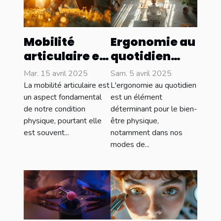
Mobilité
Ergonomie au
articulaire et
quotidien
prévention
conseils
Mar. 15 avril 2025
Sam. 5 avril 2025
des blessures
pratiques
La mobilité articulaire est
L'ergonomie au quotidien
les exercices
pour prévenir
un aspect fondamental
est un élément
de notre condition
déterminant pour le bien-
essentiels
les douleurs
physique, pourtant elle
être physique,
souvent
liées à la
est souvent...
notamment dans nos
ignorés
posture
modes de...