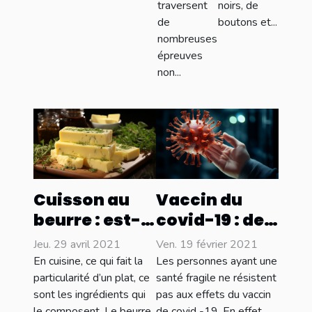
traversent
noirs, de
de
boutons et...
nombreuses
épreuves
non...
Cuisson au
Vaccin du
beurre : est-
covid-19 : des
ce dangereux
effets
Jeu. 29 avril 2021
Ven. 19 février 2021
pour la
secondaires
En cuisine, ce qui fait la
Les personnes ayant une
santé ?
et des décès
particularité d’un plat, ce
santé fragile ne résistent
sont les ingrédients qui
pas aux effets du vaccin
enregistrés
le composent. Le beurre
de covid -19. En effet,