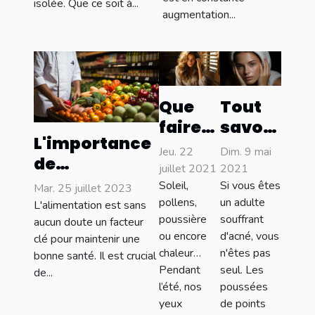
isolée. Que ce soit à...
augmentation...
Que
Tout
faire
savoir
L'importance
quand
sur
Jeu. 22
Dim. 9 mai
de
on a
l’acné
juillet 2021
2021
l'alimentation
mal
Soleil,
Si vous êtes
Mar. 25 juillet 2023
pour une
pollens,
un adulte
L'alimentation est sans
aux
poussière
souffrant
bonne santé
aucun doute un facteur
yeux ?
ou encore
d'acné, vous
clé pour maintenir une
chaleur…
n'êtes pas
bonne santé. Il est crucial
Pendant
seul. Les
de...
l’été, nos
poussées
yeux
de points