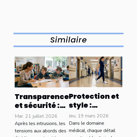
Similaire
Protection et
Transparence
style :
et sécurité :
L'importance
l’impact du
Jeu. 19 mars 2026
Mar. 21 juillet 2026
des
plexiglass en
Dans le domaine
Après les intrusions, les
chaussures
médical, chaque détail
milieu
tensions aux abords des