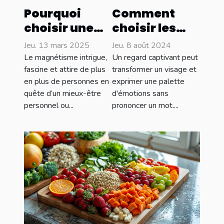
Pourquoi
Comment
choisir une
choisir les
formation de
produits
Jeu. 13 mars 2025
Jeu. 8 août 2024
magnétiseur
parfaits pour
Le magnétisme intrigue,
Un regard captivant peut
en ligne ?
mettre en
fascine et attire de plus
transformer un visage et
en plus de personnes en
exprimer une palette
valeur votre
quête d’un mieux-être
d'émotions sans
regard
personnel ou...
prononcer un mot....