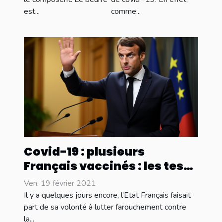
est...
comme...
Covid-19 : plusieurs
Français vaccinés : les tests
PCR se font dans toute
Ven. 19 février 2021
l’Europe
Il y a quelques jours encore, l’Etat Français faisait
part de sa volonté à lutter farouchement contre
la...