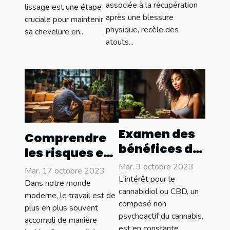
des maux de
associée à la récupération
lissage est une étape
meilleures
après une blessure
cruciale pour maintenir
tête
pratiques
physique, recèle des
sa chevelure en...
chroniques
atouts...
Examen des
Comprendre
bénéfices de
les risques et
santé du CBD
les
Mar. 3 octobre 2023
Mar. 17 octobre 2023
L'intérêt pour le
conséquences
Dans notre monde
cannabidiol ou CBD, un
de l'isolement
moderne, le travail est de
composé non
plus en plus souvent
au travail
psychoactif du cannabis,
accompli de manière
est en constante