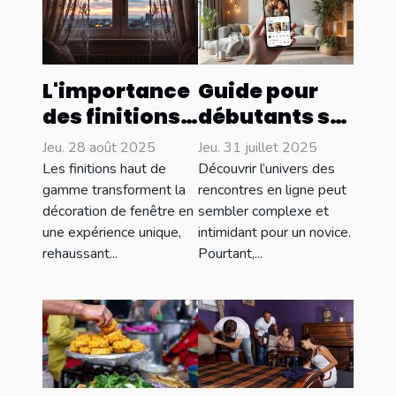
L'importance
Guide pour
des finitions
débutants sur
haut de
les
Jeu. 28 août 2025
Jeu. 31 juillet 2025
gamme pour
rencontres en
Les finitions haut de
Découvrir l’univers des
vos
ligne : par où
gamme transforment la
rencontres en ligne peut
décoration de fenêtre en
sembler complexe et
décorations
commencer ?
une expérience unique,
intimidant pour un novice.
de fenêtre
rehaussant...
Pourtant,...