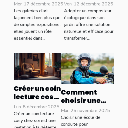
influencent-
composteur
Mer. 17 décembre 2025
Ven. 12 décembre 2025
elles les
écologique
Les galeries d'art
Adopter un composteur
tendances
pour votre
façonnent bien plus que
écologique dans son
de simples expositions :
jardin offre une solution
culturelles ?
jardin ?
elles jouent un rôle
naturelle et efficace pour
essentiel dans...
transformer...
Créer un coin
Comment
lecture cosy
choisir une
: idées et
Lun. 8 décembre 2025
école de
Mar. 25 novembre 2025
inspirations
Créer un coin lecture
conduite pour
Choisir une école de
cosy chez soi est une
motocyclettes
conduite pour
invitation à la détente