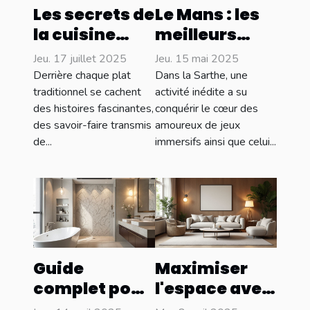
Les secrets de
Le Mans : les
la cuisine
meilleurs
locale :
escape
Jeu. 17 juillet 2025
Jeu. 15 mai 2025
délices et
games à
Derrière chaque plat
Dans la Sarthe, une
traditions
découvrir
traditionnel se cachent
activité inédite a su
des histoires fascinantes,
conquérir le cœur des
culinaires
absolument !
des savoir-faire transmis
amoureux de jeux
de...
immersifs ainsi que celui...
Guide
Maximiser
complet pour
l'espace avec
choisir la
des meubles