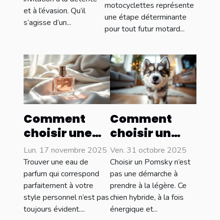
motocyclettes représente
: conseils clés
et à l’évasion. Qu’il
une étape déterminante
s’agisse d’un...
pour tout futur motard...
Comment
Comment
choisir une
choisir un
eau de
Pomsky
Lun. 17 novembre 2025
Ven. 31 octobre 2025
parfum qui
adapté à
Trouver une eau de
Choisir un Pomsky n’est
complète
votre style de
parfum qui correspond
pas une démarche à
parfaitement à votre
prendre à la légère. Ce
votre style ?
vie ?
style personnel n’est pas
chien hybride, à la fois
toujours évident....
énergique et...