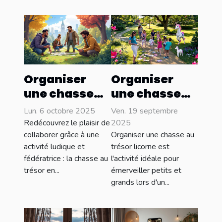
Organiser
Organiser
une chasse
une chasse
au trésor
au trésor
Lun. 6 octobre 2025
Ven. 19 septembre
pour
licorne pour
Redécouvrez le plaisir de
2025
renforcer la
différents
collaborer grâce à une
Organiser une chasse au
activité ludique et
trésor licorne est
cohésion
âges
fédératrice : la chasse au
l'activité idéale pour
d’équipe
trésor en...
émerveiller petits et
grands lors d'un...