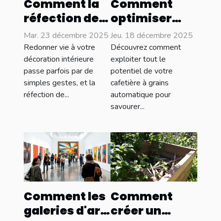
Comment la
Comment
réfection de
optimiser
meubles peut
l'utilisation
Mar. 23 décembre 2025
Jeu. 18 décembre 2025
transformer
de votre
Redonner vie à votre
Découvrez comment
votre
cafetière à
décoration intérieure
exploiter tout le
passe parfois par de
potentiel de votre
intérieur ?
grains
simples gestes, et la
cafetière à grains
automatique
réfection de...
automatique pour
?
savourer...
Comment les
Comment
galeries d'art
créer un