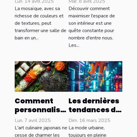
Lun. 14 avril 2025
Mar. 8 avril 2025
mosaïque
sur mesure :
La mosaïque, avec sa
Découvrir comment
idéale pour
astuces et
richesse de couleurs et
maximiser l'espace de
de textures, peut
son intérieur est une
salles de bain
avantages
transformer une salle de
quête constante pour
bain en un...
nombre d'entre nous.
Les...
Comment
Les dernières
personnaliser
tendances de
vos onigiris
la mode
Lun. 7 avril 2025
Dim. 16 mars 2025
avec des
urbaine en
L'art culinaire japonais ne
La mode urbaine,
ingrédients
2023
cesse de charmer les
toujours en pleine