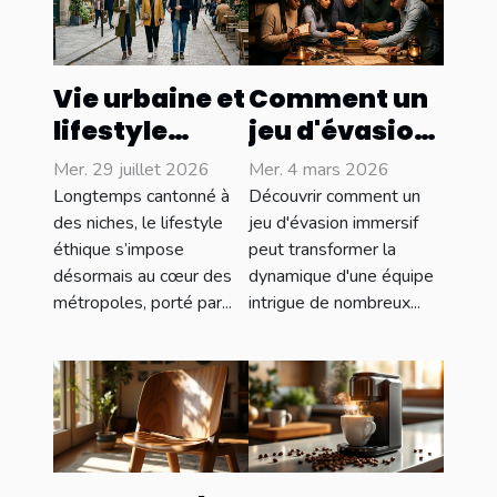
Vie urbaine et
Comment un
lifestyle
jeu d'évasion
éthique :
immersif
Mer. 29 juillet 2026
Mer. 4 mars 2026
concilier
renforce-t-il
Longtemps cantonné à
Découvrir comment un
style et
les liens
des niches, le lifestyle
jeu d'évasion immersif
éthique s’impose
peut transformer la
conscience
d'équipe ?
désormais au cœur des
dynamique d'une équipe
sociale
métropoles, porté par...
intrigue de nombreux...